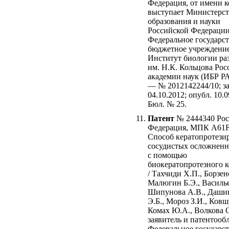
Федерация, от имени 
выступает Министерс
образования и науки
Российской Федерации
Федеральное государс
бюджетное учреждение
Институт биологии ра
им. Н.К. Кольцова Рос
академии наук (ИБР Р
— № 2012142244/10; за
04.10.2012; опубл. 10.0
Бюл. № 25.
Патент
№ 2444340 Рос
Федерация, МПК A61F
Способ кератопротези
сосудистых осложненн
с помощью
биокератопротезного 
/ Тахчиди Х.П., Борзен
Малюгин Б.Э., Василье
Шипунова А.В., Даши
Э.Б., Мороз З.И., Ковш
Комах Ю.А., Волкова 
заявитель и патентооб
Федеральное государс