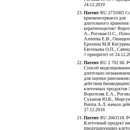
24.12.2019
Патент
RU 2731065 С
криоконсерванта для
длительного хранения
кератиноцитов// Ворот
А., Роговая О.С., Попо
Алпеева Е.В., Онищенк
Ерохина М.В Кисурин
Евгеньева О.П., Савиц
// приоритет от 24.12.2
Патент
RU 2 702 60. Р
Способ моделировани
длительно незаживаю
для оценки ранозажи
действия биомедицин
клеточных продуктов /
Воротеляк Е.А., Рогова
Суханов Ю.В., Моргун
Риппа А.Л. начало дей
27.12.2018
Патент
RU 2663118. Р
Клеточный продукт ин
продуцирующих клето