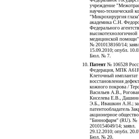
учреждение "Межотра
научно-технический к
"Микрохирургия глаза
академика С.Н. Федор
Федерального агентств
высокотехнологичной
медицинской помощи"
№ 2010138160/14; заяв
15.09.2010; опубл. 10.0
Бюл. № 7.
Патент
№ 106528 Росс
Федерация, МПК A61F2
Клеточный имплантат 
восстановления дефек
кожного покрова / Терс
Васильев А.В., Роговая
Киселева Е.В., Дашин
Э.Б., Ивашкин А.Н.; за
патентообладатель За
акционерное общество
"Биннофарм" (RU). №
2010154049/14; заявл.
29.12.2010; опубл. 20.0
Бюл. № 20.