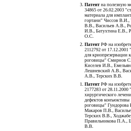
Патент
на полезную м
34865 от 26.02.2003 "с
материала для имплан
гортани" Чиссов В.И.,
В.В., Васильев А.В., 
И.В., Батухтина Е.В., 
О.С.
Патент
РФ на изобрет
2112792 от 17.12.2001 
для криопрезервации 
роговицы" Смирнов С.
Киселев И.В., Емельян
Лешневский А.В., Вас
А.В., Терских В.В.
Патент
РФ на изобрет
2177283 от 28.11.2000
хирургического лечен
дефектов конъюктивы
роговицы" Гундорова Р
Макаров П.В., Василье
Терских В.В., Ходжабек
Правильникова П.А.,
В.В.