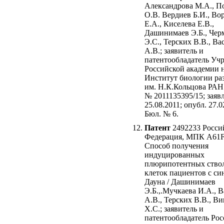
Александрова М.А., 
О.В. Вердиев Б.И., Во
Е.А., Киселева Е.В.,
Дашинимаев Э.Б., Че
Э.С., Терских В.В., Ва
А.В.; заявитель и
патентообладатель Уч
Российской академии 
Институт биологии ра
им. Н.К.Кольцова РАН
№ 2011135395/15; заявл
25.08.2011; опубл. 27.0
Бюл. № 6.
Патент
2492233 Росси
Федерация, МПК A61F
Способ получения
индуцированных
плюрипотентных ство
клеток пациентов с с
Дауна / Дашинимаев
Э.Б.,.Мучкаева И.А., 
А.В., Терских В.В., В
Х.С.; заявитель и
патентообладатель Рос