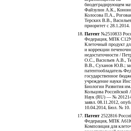
биодеградирующем мат
Файзулин А.К., Кононо
Колосова П.А., Роговая
Терских В.В., Васильев
приоритет с 28.1.2014.
Патент
№2510833 Рос
Федерация, МПК C12N
Клеточный продукт дл
и коррекции печеночн
недостаточности / Пет
О.С., Васильев А.В., Т
В.В., Суханов Ю.В.; за
патентообладатель Фе
государственное бюдж
учреждение науки Инс
Биологии Развития им.
Кольцова Российской
Наук (RU) — № 201214
заявл. 08.11.2012, опуб
10.04.2014, Бюл. № 10.
Патент
2522816 Росси
Федерация, МПК A61K
Композиция для клето