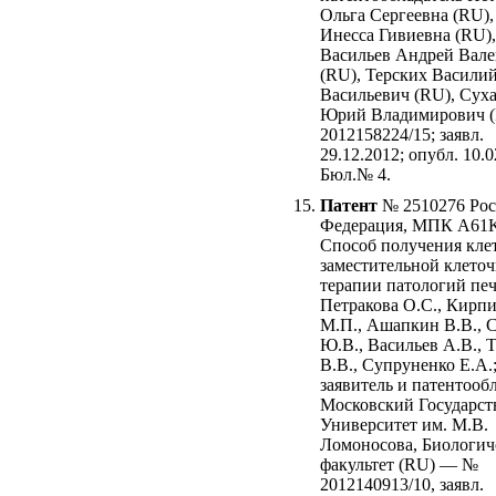
Ольга Сергеевна (RU),
Инесса Гивиевна (RU),
Васильев Андрей Вал
(RU), Терских Васили
Васильевич (RU), Сух
Юрий Владимирович 
2012158224/15; заявл.
29.12.2012; опубл. 10.0
Бюл.№ 4.
Патент
№ 2510276 Рос
Федерация, МПК A61K
Способ получения кле
заместительной клето
терапии патологий печ
Петракова О.С., Кирп
М.П., Ашапкин В.В., 
Ю.В., Васильев А.В., 
В.В., Супруненко Е.А.
заявитель и патентооб
Московский Государс
Университет им. М.В.
Ломоносова, Биологич
факультет (RU) — №
2012140913/10, заявл.