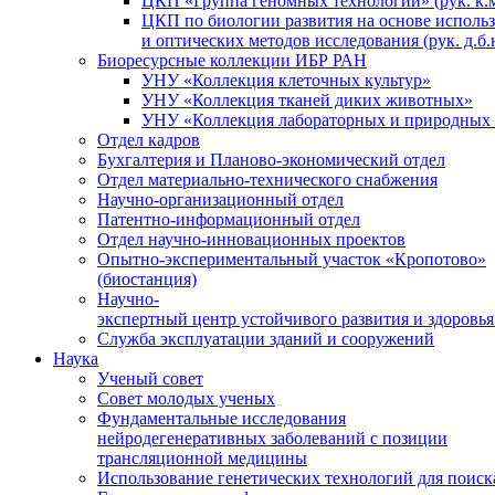
ЦКП «Группа геномных технологий» (рук. к.м
ЦКП по биологии развития на основе исполь
и оптических методов исследования (рук. д.б.
Биоресурсные коллекции ИБР РАН
УНУ «Коллекция клеточных культур»
УНУ «Коллекция тканей диких животных»
УНУ «Коллекция лабораторных и природных 
Отдел кадров
Бухгалтерия и Планово-экономический отдел
Отдел материально-технического снабжения
Научно-организационный отдел
Патентно-информационный отдел
Отдел научно-инновационных проектов
Опытно-экспериментальный участок «Кропотово»
(биостанция)
Научно-
экспертный центр устойчивого развития и здоровья
Служба эксплуатации зданий и сооружений
Наука
Ученый совет
Совет молодых ученых
Фундаментальные исследования
нейродегенеративных заболеваний с позиции
трансляционной медицины
Использование генетических технологий для поиск