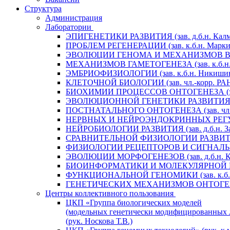
Структура
Администрация
Лаборатории
ЭПИГЕНЕТИКИ РАЗВИТИЯ (зав. д.б.н. Калм
ПРОБЛЕМ РЕГЕНЕРАЦИИ (зав. к.б.н. Маркит
ЭВОЛЮЦИИ ГЕНОМА И МЕХАНИЗМОВ ВИДООБ
МЕХАНИЗМОВ ГАМЕТОГЕНЕЗА (зав. к.б.н. 
ЭМБРИОФИЗИОЛОГИИ (зав. к.б.н. Никишин
КЛЕТОЧНОЙ БИОЛОГИИ (зав. чл.-корр. РАН 
БИОХИМИИ ПРОЦЕССОВ ОНТОГЕНЕЗА (зав. 
ЭВОЛЮЦИОННОЙ ГЕНЕТИКИ РАЗВИТИЯ (зав.
ПОСТНАТАЛЬНОГО ОНТОГЕНЕЗА (зав. чл.-к
НЕРВНЫХ И НЕЙРОЭНДОКРИННЫХ РЕГУЛЯЦИ
НЕЙРОБИОЛОГИИ РАЗВИТИЯ (зав. д.б.н. За
СРАВНИТЕЛЬНОЙ ФИЗИОЛОГИИ РАЗВИТИЯ (за
ФИЗИОЛОГИИ РЕЦЕПТОРОВ И СИГНАЛЬНЫХ 
ЭВОЛЮЦИИ МОРФОГЕНЕЗОВ (зав. д.б.н. Кр
БИОИНФОРМАТИКИ И МОЛЕКУЛЯРНОЙ ГЕНЕТ
ФУНКЦИОНАЛЬНОЙ ГЕНОМИКИ (зав. к.б.н.
ГЕНЕТИЧЕСКИХ МЕХАНИЗМОВ ОНТОГЕНЕЗА (
Центры коллективного пользования
ЦКП «Группа биологических моделей
(модельных генетически модифицированных 
(рук. Носкова Т.В.)