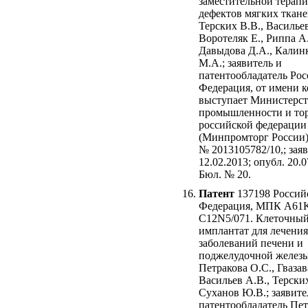
заместительной терап
дефектов мягких ткане
Терских В.В., Васильев
Воротеляк Е., Риппа А.
Давыдова Д.А., Калин
М.А.; заявитель и
патентообладатель Рос
Федерация, от имени 
выступает Министерс
промышленности и то
российской федерации
(Минпромторг России)
№ 2013105782/10,; заяв
12.02.2013; опубл. 20.0
Бюл. № 20.
Патент
137198 Россий
Федерация, МПК A61K
C12N5/071. Клеточны
имплантат для лечения
заболеваний печени и
поджелудочной железы
Петракова О.С., Гвазава
Васильев А.В., Терских
Суханов Ю.В.; заявите
патентообладатель Пет