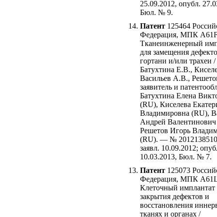
25.09.2012, опубл. 27.0
Бюл. № 9.
Патент
125464 Россий
Федерация, МПК A61F
Тканеинженерный имп
для замещения дефект
гортани и/или трахеи /
Батухтина Е.В., Киселе
Васильев А.В., Решето
заявитель и патентооб
Батухтина Елена Викт
(RU), Киселева Екатер
Владимировна (RU), В
Андрей Валентинович 
Решетов Игорь Влади
(RU). — № 2012138510
заявл. 10.09.2012; опуб
10.03.2013, Бюл. № 7.
Патент
125073 Россий
Федерация, МПК A61L
Клеточный имплантат 
закрытия дефектов и
восстановления иннер
тканях и органах /