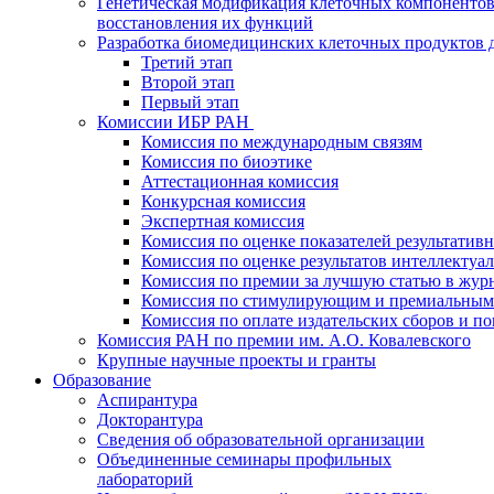
Генетическая модификация клеточных компонентов
восстановления их функций
Разработка биомедицинских клеточных продуктов 
Третий этап
Второй этап
Первый этап
Комиссии ИБР РАН
Комиссия по международным связям
Комиссия по биоэтике
Аттестационная комиссия
Конкурсная комиссия
Экспертная комиссия
Комиссия по оценке показателей результатив
Комиссия по оценке результатов интеллектуа
Комиссия по премии за лучшую статью в жур
Комиссия по стимулирующим и премиальным
Комиссия по оплате издательских сборов и 
Комиссия РАН по премии им. А.О. Ковалевского
Крупные научные проекты и гранты
Образование
Аспирантура
Докторантура
Сведения об образовательной организации
Объединенные семинары профильных
лабораторий