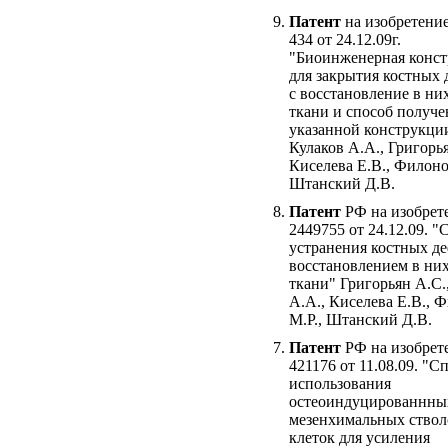
Патент
на изобретени
434 от 24.12.09г.
"Биоинженерная конс
для закрытия костных 
с восстановление в ни
ткани и способ получе
указанной конструкци
Кулаков А.А., Григорья
Киселева Е.В., Филоно
Штанский Д.В.
Патент
РФ на изобрет
2449755 от 24.12.09. "
устранения костных де
восстановлением в ни
ткани" Григорьян А.С.
А.А., Киселева Е.В., 
М.Р., Штанский Д.В.
Патент
РФ на изобрет
421176 от 11.08.09. "С
использования
остеоиндуцированнны
мезенхимальных ство
клеток для усиления