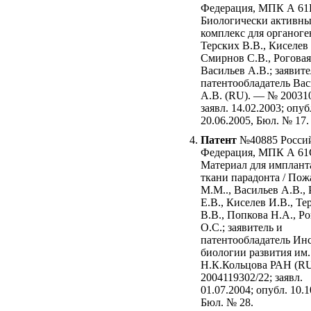
Федерация, МПК А 61L
Биологически активн
комплекс для органоген
Терских В.В., Киселев 
Смирнов С.В., Роговая
Васильев А.В.; заявите
патентообладатель Ва
А.В. (RU). — № 20031
заявл. 14.02.2003; опуб
20.06.2005, Бюл. № 17.
Патент
№40885 Росси
Федерация, МПК А 61
Материал для имплант
ткани парадонта / Пож
М.М.., Васильев А.В.,
Е.В., Киселев И.В., Те
В.В., Попкова Н.А., Ро
О.С.; заявитель и
патентообладатель Ин
биологии развития им.
Н.К.Кольцова РАН (R
2004119302/22; заявл.
01.07.2004; опубл. 10.1
Бюл. № 28.