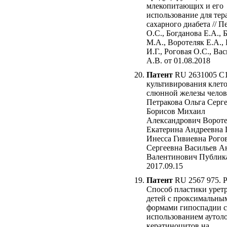
млекопитающих и его
использование для тер
сахарного диабета // П
О.С., Богданова Е.А., 
М.А., Воротеляк Е.А., 
И.Г., Роговая О.С., Ва
А.В. от 01.08.2018
Патент
RU 2631005 C
культивирования клет
слюнной железы челове
Петракова Ольга Серг
Борисов Михаил
Александрович Ворот
Екатерина Андреевна 
Инесса Гивиевна Рого
Сергеевна Васильев А
Валентинович Публик
2017.09.15
Патент
RU 2567 975. 
Способ пластики урет
детей с проксимальны
формами гипоспадии с
использованием аутол
кератиноцитов на