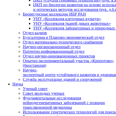
ЦКП «Группа геномных технологий» (рук. к.м
ЦКП по биологии развития на основе исполь
и оптических методов исследования (рук. д.б.
Биоресурсные коллекции ИБР РАН
УНУ «Коллекция клеточных культур»
УНУ «Коллекция тканей диких животных»
УНУ «Коллекция лабораторных и природных 
Отдел кадров
Бухгалтерия и Планово-экономический отдел
Отдел материально-технического снабжения
Научно-организационный отдел
Патентно-информационный отдел
Отдел научно-инновационных проектов
Опытно-экспериментальный участок «Кропотово»
(биостанция)
Научно-
экспертный центр устойчивого развития и здоровья
Служба эксплуатации зданий и сооружений
Наука
Ученый совет
Совет молодых ученых
Фундаментальные исследования
нейродегенеративных заболеваний с позиции
трансляционной медицины
Использование генетических технологий для поиск