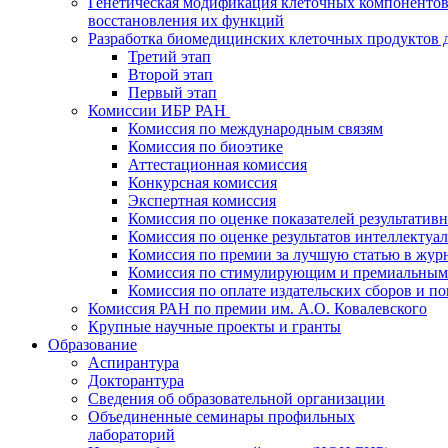
Генетическая модификация клеточных компонентов
восстановления их функций
Разработка биомедицинских клеточных продуктов 
Третий этап
Второй этап
Первый этап
Комиссии ИБР РАН
Комиссия по международным связям
Комиссия по биоэтике
Аттестационная комиссия
Конкурсная комиссия
Экспертная комиссия
Комиссия по оценке показателей результатив
Комиссия по оценке результатов интеллектуа
Комиссия по премии за лучшую статью в жур
Комиссия по стимулирующим и премиальным
Комиссия по оплате издательских сборов и 
Комиссия РАН по премии им. А.О. Ковалевского
Крупные научные проекты и гранты
Образование
Аспирантура
Докторантура
Сведения об образовательной организации
Объединенные семинары профильных
лабораторий