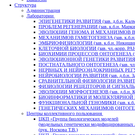
Структура
Администрация
Лаборатории
ЭПИГЕНЕТИКИ РАЗВИТИЯ (зав. д.б.н. Калм
ПРОБЛЕМ РЕГЕНЕРАЦИИ (зав. к.б.н. Маркит
ЭВОЛЮЦИИ ГЕНОМА И МЕХАНИЗМОВ ВИДООБ
МЕХАНИЗМОВ ГАМЕТОГЕНЕЗА (зав. к.б.н. 
ЭМБРИОФИЗИОЛОГИИ (зав. к.б.н. Никишин
КЛЕТОЧНОЙ БИОЛОГИИ (зав. чл.-корр. РАН 
БИОХИМИИ ПРОЦЕССОВ ОНТОГЕНЕЗА (зав. 
ЭВОЛЮЦИОННОЙ ГЕНЕТИКИ РАЗВИТИЯ (зав.
ПОСТНАТАЛЬНОГО ОНТОГЕНЕЗА (зав. чл.-к
НЕРВНЫХ И НЕЙРОЭНДОКРИННЫХ РЕГУЛЯЦИ
НЕЙРОБИОЛОГИИ РАЗВИТИЯ (зав. д.б.н. За
СРАВНИТЕЛЬНОЙ ФИЗИОЛОГИИ РАЗВИТИЯ (за
ФИЗИОЛОГИИ РЕЦЕПТОРОВ И СИГНАЛЬНЫХ 
ЭВОЛЮЦИИ МОРФОГЕНЕЗОВ (зав. д.б.н. Кр
БИОИНФОРМАТИКИ И МОЛЕКУЛЯРНОЙ ГЕНЕТ
ФУНКЦИОНАЛЬНОЙ ГЕНОМИКИ (зав. к.б.н.
ГЕНЕТИЧЕСКИХ МЕХАНИЗМОВ ОНТОГЕНЕЗА (
Центры коллективного пользования
ЦКП «Группа биологических моделей
(модельных генетически модифицированных 
(рук. Носкова Т.В.)