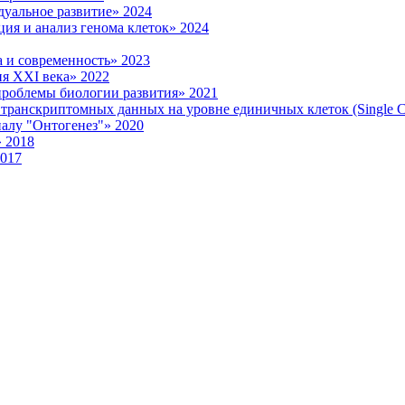
уальное развитие» 2024
ия и анализ генома клеток» 2024
 и современность» 2023
я XXI века» 2022
роблемы биологии развития» 2021
ранскриптомных данных на уровне единичных клеток (Single Ce
налу "Онтогенез"» 2020
 2018
2017