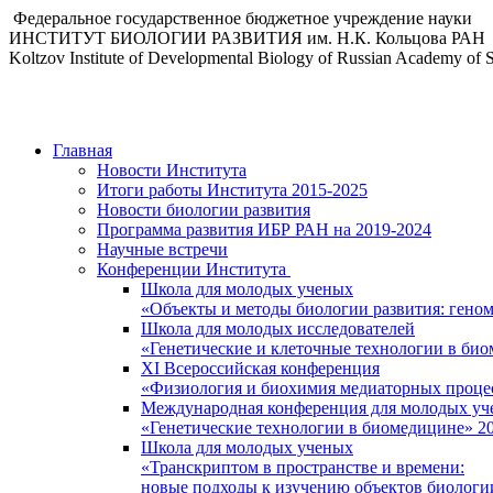
Федеральное государственное бюджетное учреждение науки
ИНСТИТУТ БИОЛОГИИ РАЗВИТИЯ им. Н.К. Кольцова РАН
Koltzov Institute of Developmental Biology of Russian Academy of 
Главная
Новости Института
Итоги работы Института 2015-2025
Новости биологии развития
Программа развития ИБР РАН на 2019-2024
Научные встречи
Конференции Института
Школа для молодых ученых
«Объекты и методы биологии развития: гено
Школа для молодых исследователей
«Генетические и клеточные технологии в би
XI Всероссийская конференция
«Физиология и биохимия медиаторных проце
Международная конференция для молодых уч
«Генетические технологии в биомедицине» 2
Школа для молодых ученых
«Транскриптом в пространстве и времени:
новые подходы к изучению объектов биологи