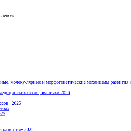
Sciences
мные, молеку-лярные и морфогенетические механизмы развития 
омедицинских исследованиях» 2026
ссов» 2025
еных
025
и развития» 2025