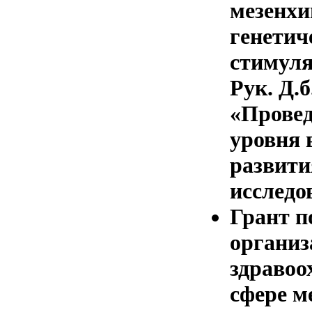
мезенхи
генетич
стимуля
Рук. Д.б
«Провед
уровня 
развити
исследо
Грант п
организ
здравоо
сфере м