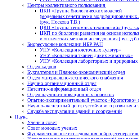
Центры коллективного пользования
ЦКП «Группа биологических моделей
(модельных генетически модифицированных 
(рук. Носкова Т.В.)
ЦКП «Группа геномных технологий» (рук. к.м
ЦКП по биологии развития на основе исполь
и оптических методов исследования (рук. д.б.
Биоресурсные коллекции ИБР РАН
УНУ «Коллекция клеточных культур»
УНУ «Коллекция тканей диких животных»
УНУ «Коллекция лабораторных и природных 
Отдел кадров
Бухгалтерия и Планово-экономический отдел
Отдел материально-технического снабжения
Научно-организационный отдел
Патентно-информационный отдел
Отдел научно-инновационных проектов
Опытно-экспериментальный участок «Кропотово» (
Научно-экспертный центр устойчивого развития и 
Служба эксплуатации зданий и сооружений
Наука
Ученый совет
Совет молодых ученых
Фундаментальные исследования нейродегенератив