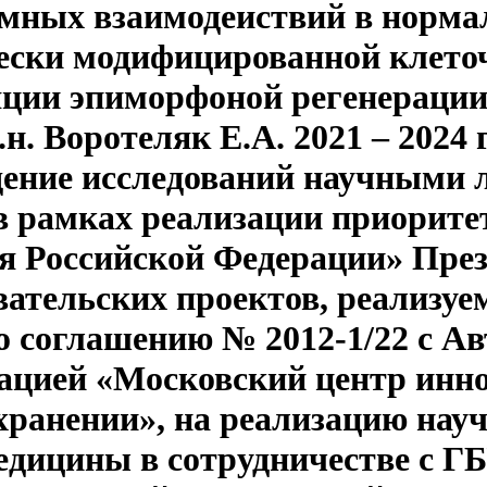
мных взаимодеиствий в нормал
ески модифицированной клето
ции эпиморфоной регенерации
.н. Воротеляк Е.А. 2021 – 2024
ение исследований научными 
в рамках реализации приорите
я Российской Федерации» Пре
вательских проектов, реализу
о соглашению № 2012-1/22 с А
ацией «Московский центр инн
хранении», на реализацию нау
едицины в сотрудничестве с Г