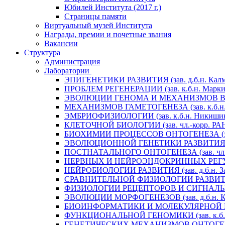
Юбилей Института (2017 г.)
Страницы памяти
Виртуальный музей Института
Награды, премии и почетные звания
Вакансии
Структура
Администрация
Лаборатории
ЭПИГЕНЕТИКИ РАЗВИТИЯ (зав. д.б.н. Калм
ПРОБЛЕМ РЕГЕНЕРАЦИИ (зав. к.б.н. Маркит
ЭВОЛЮЦИИ ГЕНОМА И МЕХАНИЗМОВ ВИДООБ
МЕХАНИЗМОВ ГАМЕТОГЕНЕЗА (зав. к.б.н. 
ЭМБРИОФИЗИОЛОГИИ (зав. к.б.н. Никишин
КЛЕТОЧНОЙ БИОЛОГИИ (зав. чл.-корр. РАН 
БИОХИМИИ ПРОЦЕССОВ ОНТОГЕНЕЗА (зав. 
ЭВОЛЮЦИОННОЙ ГЕНЕТИКИ РАЗВИТИЯ (зав.
ПОСТНАТАЛЬНОГО ОНТОГЕНЕЗА (зав. чл.-к
НЕРВНЫХ И НЕЙРОЭНДОКРИННЫХ РЕГУЛЯЦИ
НЕЙРОБИОЛОГИИ РАЗВИТИЯ (зав. д.б.н. За
СРАВНИТЕЛЬНОЙ ФИЗИОЛОГИИ РАЗВИТИЯ (за
ФИЗИОЛОГИИ РЕЦЕПТОРОВ И СИГНАЛЬНЫХ 
ЭВОЛЮЦИИ МОРФОГЕНЕЗОВ (зав. д.б.н. Кр
БИОИНФОРМАТИКИ И МОЛЕКУЛЯРНОЙ ГЕНЕТ
ФУНКЦИОНАЛЬНОЙ ГЕНОМИКИ (зав. к.б.н.
ГЕНЕТИЧЕСКИХ МЕХАНИЗМОВ ОНТОГЕНЕЗА (