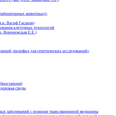
лабораторных животных)»
.н. Вагиф Гасанов)
зования клеточных технологий
н. Воронежская Е.Е.)
линий дрозофил для генетических исследований»
биостанция)
здоровья среды
ных заболеваний с позиции трансляционной медицины