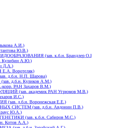
ыкова А.И.)
антова Ю.В.)
РАЗОВАНИЯ (зав. к.б.н. Брандлер О.В.)
Кулибин А.Ю.)
 Д.А.)
Е.А. Воротеляк)
д.б.н. Н.П. Шарова)
 д.б.н. Куликов А.М.)
орр. РАН Захаров В.М.)
Й (зав. академик РАН Угрюмов М.В.)
харов И.С.)
в. д.б.н. Воронежская Е.Е.)
СИСТЕМ (зав. д.б.н. Авдонин П.В.)
аус Ю.А.)
ИКИ (зав. к.б.н. Сабиров М.С.)
 Котов А.А.)
зав. д.б.н. Зарайский А.Г.)