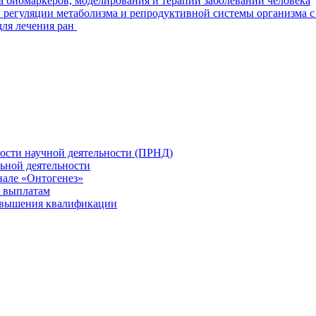
а биомаркеров, моделирования и терапии заболеваний человека
 регуляции метаболизма и репродуктивной системы организма с
для лечения ран
ности научной деятельности (ПРНД)
льной деятельности
нале «Онтогенез»
 выплатам
повышения квалификации