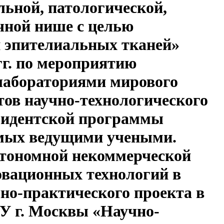
ьной, патологической,
чной нише с целью
 эпителиальных тканей»
 гг. по мероприятию
лабораториями мирового
тов научно-технологического
зидентской программы
емых ведущими учеными.
втономной некоммерческой
овационных технологий в
чно-практического проекта в
БУ г. Москвы «Научно-