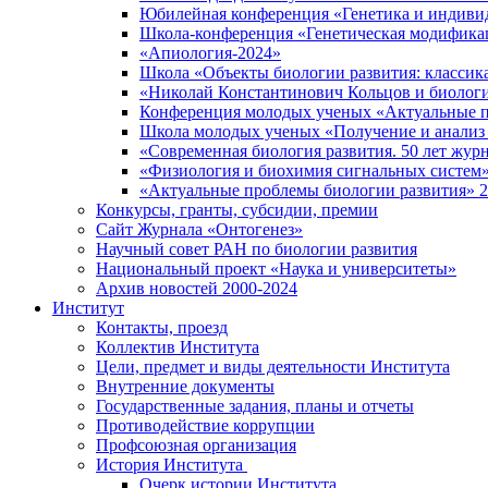
Юбилейная конференция «Генетика и индивид
Школа-конференция «Генетическая модификац
«Апиология-2024»
Школа «Объекты биологии развития: классика
«Николай Константинович Кольцов и биологи
Конференция молодых ученых «Актуальные п
Школа молодых ученых «Получение и анализ т
«Современная биология развития. 50 лет жур
«Физиология и биохимия сигнальных систем»
«Актуальные проблемы биологии развития» 
Конкурсы, гранты, субсидии, премии
Сайт Журнала «Онтогенез»
Научный совет РАН по биологии развития
Национальный проект «Наука и университеты»
Архив новостей 2000-2024
Институт
Контакты, проезд
Коллектив Института
Цели, предмет и виды деятельности Института
Внутренние документы
Государственные задания, планы и отчеты
Противодействие коррупции
Профсоюзная организация
История Института
Очерк истории Института