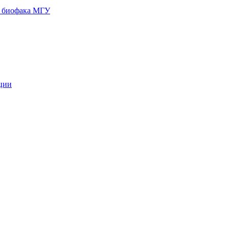
и биофака МГУ
кции