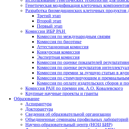
Использование генетических технологий для поиск
Генетическая модификация клеточных компонентов
Разработка биомедицинских клеточных продуктов 
Третий этап
Второй этап
Первый этап
Комиссии ИБР РАН
Комиссия по международным связям
Комиссия по биоэтике
Аттестационная комиссия
Конкурсная комиссия
Экспертная комиссия
Комиссия по оценке показателей результатив
Комиссия по оценке результатов интеллектуа
Комиссия по премии за лучшую статью в жур
Комиссия по стимулирующим и премиальным
Комиссия по оплате издательских сборов и 
Комиссия РАН по премии им. А.О. Ковалевского
Крупные научные проекты и гранты
Образование
Аспирантура
Докторантура
Сведения об образовательной организации
Объединенные семинары профильных лабораторий
Научно-образовательный центр (НОЦ БИР)