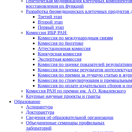
Генетическая модификация клеточных компонентов
восстановления их функций
Разработка биомедицинских клеточных продуктов 
Третий этап
Второй этап
Первый этап
Комиссии ИБР РАН
Комиссия по международным связям
Комиссия по биоэтике
Аттестационная комиссия
Конкурсная комиссия
Экспертная комиссия
Комиссия по оценке показателей результатив
Комиссия по оценке результатов интеллектуа
Комиссия по премии за лучшую статью в жур
Комиссия по стимулирующим и премиальным
Комиссия по оплате издательских сборов и 
Комиссия РАН по премии им. А.О. Ковалевского
Крупные научные проекты и гранты
Образование
Аспирантура
Докторантура
Сведения об образовательной организации
Объединенные семинары профильных
лабораторий