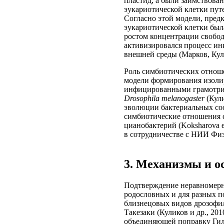
пластид, а были заимствова
эукариотической клетки пут
Согласно этой модели, пред
эукариотической клетки была
ростом концентрации свобод
активизировался процесс ин
внешней среды (Марков, Кули
Роль симбиотических отноше
модели формирования изол
инфицированными грамотриц
Drosophila melanogaster
(Кули
эволюции бактериальных со
симбиотические отношения 
цианобактерий (Koksharova et 
в сотрудничестве с НИИ Физ
3. Механизмы и о
Подтверждение неравномерн
родословных и для разных п
близнецовых видов дрозоф
Такезаки (Куликов и др., 201
объединяющей поправку Гил