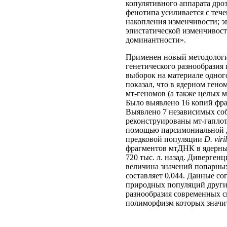
копулятивного аппарата дро
фенотипа усиливается с теч
накопления изменчивости; э
эпистатической изменчивост
доминантности».
Применен новый методологи
генетического разнообразия
выборок на материале одног
показал, что в ядерном гено
мт-геномов (а также целых 
Было выявлено 16 копий фраг
Выявлено 7 независимых соб
реконструированы мт-гапло
помощью парсимониальной д
предковой популяции
D. viril
фрагментов мтДНК в ядерный
720 тыс. л. назад. Дивергенц
величина значений попарных
составляет 0,044. Данные со
природных популяций други
разнообразия современных 
полиморфизм которых значи