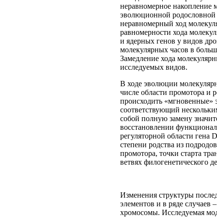
неравномерное накопление 
эволюционной родословной
неравномерный ход молекуля
равномерности хода молеку
и ядерных генов у видов др
молекулярных часов в боль
Замедление хода молекулярн
исследуемых видов.
В ходе эволюции молекуляр
числе области промотора и р
происходить «мгновенные» 
соответствующий нескольки
собой полную замену значит
восстановлении функционал
регуляторной области гена D
степени родства из подродов
промотора, точки старта тра
ветвях филогенетического д
Изменения структуры после
элементов и в ряде случаев
хромосомы. Исследуемая мо