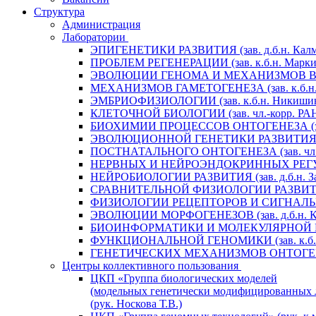
Структура
Администрация
Лаборатории
ЭПИГЕНЕТИКИ РАЗВИТИЯ (зав. д.б.н. Калм
ПРОБЛЕМ РЕГЕНЕРАЦИИ (зав. к.б.н. Маркит
ЭВОЛЮЦИИ ГЕНОМА И МЕХАНИЗМОВ ВИДООБ
МЕХАНИЗМОВ ГАМЕТОГЕНЕЗА (зав. к.б.н. 
ЭМБРИОФИЗИОЛОГИИ (зав. к.б.н. Никишин
КЛЕТОЧНОЙ БИОЛОГИИ (зав. чл.-корр. РАН 
БИОХИМИИ ПРОЦЕССОВ ОНТОГЕНЕЗА (зав. 
ЭВОЛЮЦИОННОЙ ГЕНЕТИКИ РАЗВИТИЯ (зав.
ПОСТНАТАЛЬНОГО ОНТОГЕНЕЗА (зав. чл.-к
НЕРВНЫХ И НЕЙРОЭНДОКРИННЫХ РЕГУЛЯЦИ
НЕЙРОБИОЛОГИИ РАЗВИТИЯ (зав. д.б.н. За
СРАВНИТЕЛЬНОЙ ФИЗИОЛОГИИ РАЗВИТИЯ (за
ФИЗИОЛОГИИ РЕЦЕПТОРОВ И СИГНАЛЬНЫХ 
ЭВОЛЮЦИИ МОРФОГЕНЕЗОВ (зав. д.б.н. Кр
БИОИНФОРМАТИКИ И МОЛЕКУЛЯРНОЙ ГЕНЕТ
ФУНКЦИОНАЛЬНОЙ ГЕНОМИКИ (зав. к.б.н.
ГЕНЕТИЧЕСКИХ МЕХАНИЗМОВ ОНТОГЕНЕЗА (
Центры коллективного пользования
ЦКП «Группа биологических моделей
(модельных генетически модифицированных 
(рук. Носкова Т.В.)