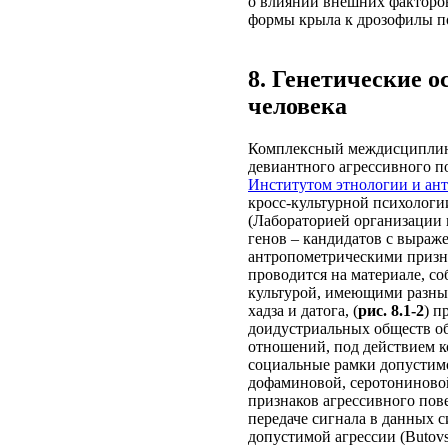
о влиянии внешних факторо
формы крыла к дрозофилы по
8. Генетические о
человека
Комплексный междисциплина
девиантного агрессивного по
Институтом этнологии и ан
кросс-культурной психологи
(Лабораторией организации 
генов – кандидатов с выраж
антропометрическими призн
проводится на материале, с
культурой, имеющими разный
хадза и датога, (
рис. 8.1-2
) п
доидустриальных обществ о
отношений, под действием 
социальные рамки допустимо
дофаминовой, серотониново
признаков агрессивного пов
передаче сигнала в данных с
допустимой агрессии (Butovska