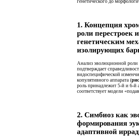
генетического до морфологи
1. Концепция хро
роли перестроек 
генетическим ме
изолирующих барь
Анализ эволюционной роли 
подтверждает справедливост
видоспецифической изменчи
копулятивного аппарата (
рис
роль принадлежит 5-й и 6-й
соответствует модели «пода
2. Симбиоз как э
формирования эук
адаптивной иррад