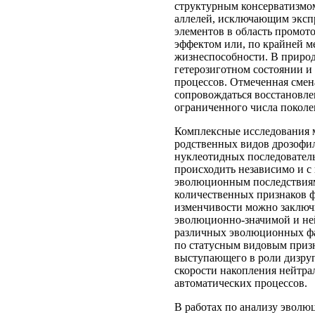
структурным консерватизмом
аллелей, исключающим эксп
элементов в область промот
эффектом или, по крайней м
жизнеспособности. В природ
гетерозиготном состоянии и
процессов. Отмеченная смен
сопровождаться восстановле
ограниченного числа поколе
Комплексные исследования 
родственных видов дрозофил 
нуклеотидных последовател
происходить независимо и с
эволюционным последствиям
количественных признаков 
изменчивости можно заключи
эволюционно-значимой и не
различных эволюционных фа
по статусным видовым призн
выступающего в роли дизру
скорости накопления нейтра
автоматических процессов.
В работах по анализу эволю