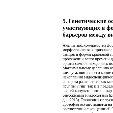
5. Генетические 
участвующих в ф
барьеров между в
Анализ закономерностей фо
морфологических признаков 
самцов и формы крыловой 
протяжении всего времени 
органа самцов находилась п
Максимальному давлению от
эдеагуса, шипа на его конце
накопления видоспецифичес
аппарата различается как 
группы
virilis
, так и в пред
частей копулятивного аппар
сенсорными микрохетами (
р
др., 2013). Эволюция стату
дрозофил осуществляется на
соответствии с концепцией 