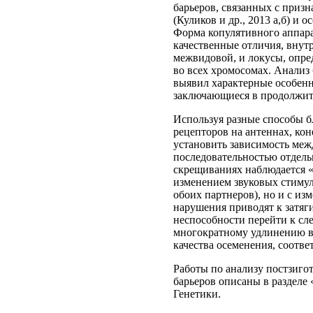
барьеров, связанных с приз
(Куликов и др., 2013 а,б) и о
Форма копулятивного аппара
качественные отличия, внут
межвидовой, и локусы, опр
во всех хромосомах. Анализ
выявил характерные особенн
заключающиеся в продолжите
Используя разные способы б
рецепторов на антеннах, кон
установить зависимость меж
последовательностью отдел
скрещиваниях наблюдается «
изменением звуковых стимул
обоих партнеров), но и с и
нарушения приводят к затяг
неспособности перейти к сл
многократному удлинению в
качества осеменения, соотве
Работы по анализу постзиг
барьеров описаны в разделе
Генетики.