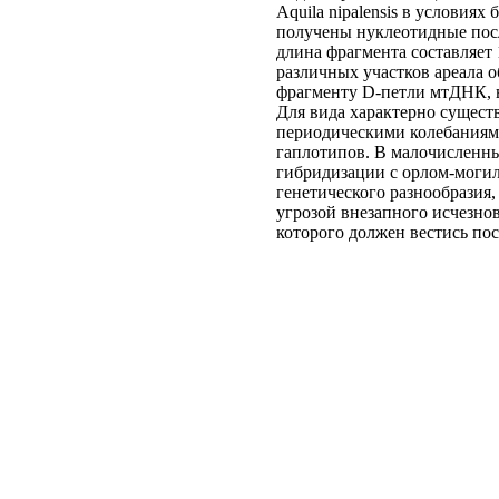
Aquila nipalensis в условия
получены нуклеотидные пос
длина фрагмента составляет 
различных участков ареала 
фрагменту D-петли мтДНК, в
Для вида характерно сущест
периодическими колебаниям
гаплотипов. В малочисленны
гибридизации с орлом-могил
генетического разнообразия,
угрозой внезапного исчезно
которого должен вестись по