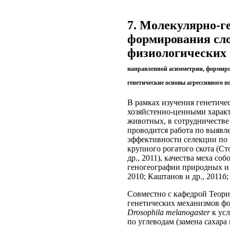
7. Молекулярно-г
формирования сл
физиологических
направленной асимметрии, формиро
генетические основы агрессивного п
В рамках изучения генетиче
хозяйстенно-ценными харак
животных, в сотрудничеств
проводится работа по выявл
эффективности селекции по 
крупного рогатого скота (Сто
др., 2011), качества меха соб
геногеографии природных и 
2010; Каштанов и др., 2011б;
Совместно с кафедрой Теор
генетических механизмов ф
Drosophila melanogaster
к усл
по углеводам (замена сахара