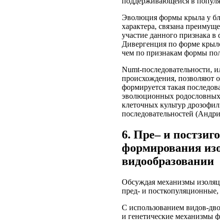
поддерживающейся в популя
Эволюция формы крыла у б
характера, связана преимущ
участие данного признака в
Дивергенция по форме крыло
чем по признакам формы пол
Numt-последовательности, и
происхождения, позволяют оц
формируется такая последов
эволюционных родословных 
клеточных культур дрозофи
последовательностей (Андриа
6. Пре– и постзи
формирования из
видообразовании
Обсуждая механизмы изоляци
пред- и посткопуляционные,
С использованием видов-дв
и генетические механизмы