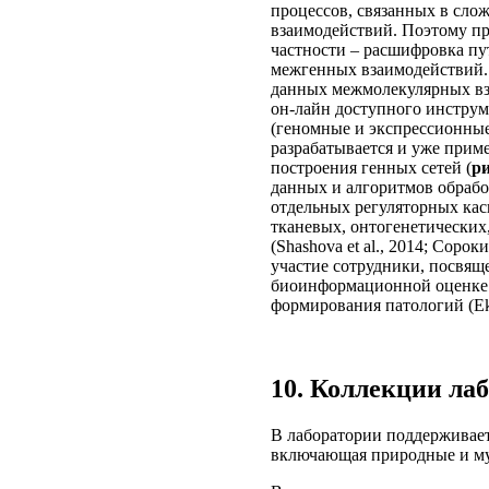
процессов, связанных в сл
взаимодействий. Поэтому пр
частности – расшифровка пут
межгенных взаимодействий. 
данных межмолекулярных вз
он-лайн доступного инструм
(геномные и экспрессионны
разрабатывается и уже прим
построения генных сетей (
ри
данных и алгоритмов обрабо
отдельных регуляторных кас
тканевых, онтогенетических,
(Shashova et al., 2014; Соро
участие сотрудники, посвящ
биоинформационной оценке 
формирования патологий (Ekins
10. Коллекции ла
В лаборатории поддерживае
включающая природные и м