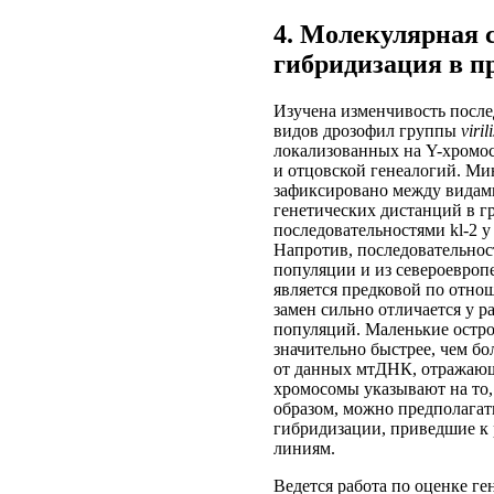
4. Молекулярная 
гибридизация в п
Изучена изменчивость последо
видов дрозофил группы
virili
локализованных на Y-хромос
и отцовской генеалогий. Ми
зафиксировано между видами 
генетических дистанций в гр
последовательностями kl-2 
Напротив, последовательности
популяции и из североевро
является предковой по отно
замен сильно отличается у р
популяций. Маленькие остр
значительно быстрее, чем бо
от данных мтДНК, отражающ
хромосомы указывают на то, 
образом, можно предполагат
гибридизации, приведшие к 
линиям.
Ведется работа по оценке ге