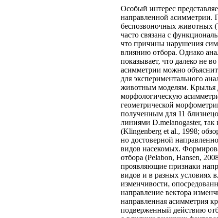
Особый интерес представля
направленной асимметрии. Г
беспозвоночных животных (У
часто связана с функционал
что причины нарушения сим
влиянию отбора. Однако ан
показывает, что далеко не в
асимметрии можно объяснит
для экспериментального ана
животным моделям. Крылья 
морфологическую асимметрию
геометрической морфометри
полученным для 11 близнец
линиями D.melanogaster, та
(Klingenberg et al., 1998; об
но достоверной направленн
видов насекомых. Формиров
отбора (Pelabon, Hansen, 20
проявляющие признаки напр
видов и в разных условиях 
изменчивости, опосредованн
направление вектора изменчи
направленная асимметрия к
подверженный действию отбор