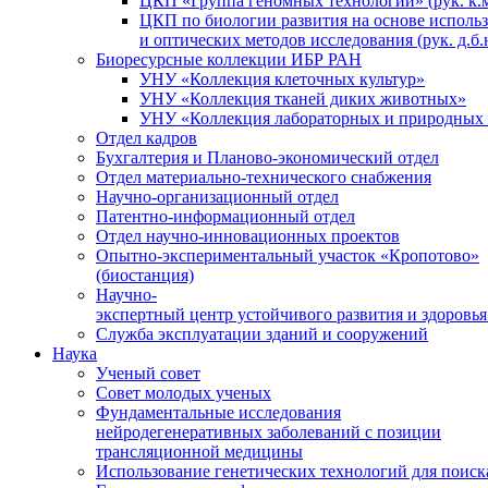
ЦКП «Группа геномных технологий» (рук. к.м
ЦКП по биологии развития на основе исполь
и оптических методов исследования (рук. д.б.
Биоресурсные коллекции ИБР РАН
УНУ «Коллекция клеточных культур»
УНУ «Коллекция тканей диких животных»
УНУ «Коллекция лабораторных и природных 
Отдел кадров
Бухгалтерия и Планово-экономический отдел
Отдел материально-технического снабжения
Научно-организационный отдел
Патентно-информационный отдел
Отдел научно-инновационных проектов
Опытно-экспериментальный участок «Кропотово»
(биостанция)
Научно-
экспертный центр устойчивого развития и здоровья
Служба эксплуатации зданий и сооружений
Наука
Ученый совет
Совет молодых ученых
Фундаментальные исследования
нейродегенеративных заболеваний с позиции
трансляционной медицины
Использование генетических технологий для поиск