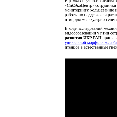
В рамках научно-исследоват
«СибЭкоЦентр» сотрудники 
мониторингу, кольцеванию 
работы по поддержке и ра
птиц для молекулярно-генети
В ходе исследований механ
видообразовании у птиц со
развития ИБР РАН
приняли
уникальной морфы сокола б
птенцов в естественные гнез