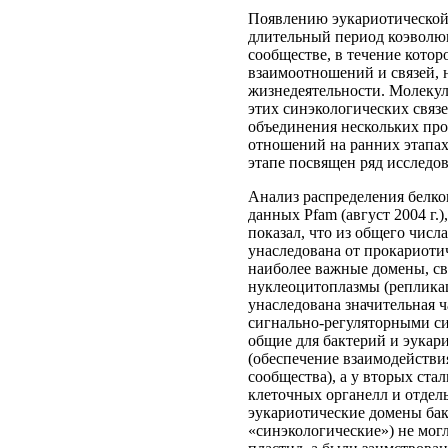
Появлению эукариотической 
длительный период коэволю
сообществе, в течение кото
взаимоотношений и связей, 
жизнедеятельности. Молеку
этих синэкологических связ
объединения нескольких про
отношений на ранних этапах
этапе посвящен ряд исследо
Анализ распределения белко
данных Pfam (август 2004 г.),
показал, что из общего чис
унаследована от прокариоти
наиболее важные домены, с
нуклеоцитоплазмы (репликац
унаследована значительная ч
сигнально-регуляторными си
общие для бактерий и эукар
(обеспечение взаимодействи
сообщества), а у вторых ста
клеточных органелл и отдел
эукариотические домены бак
«синэкологические») не мог