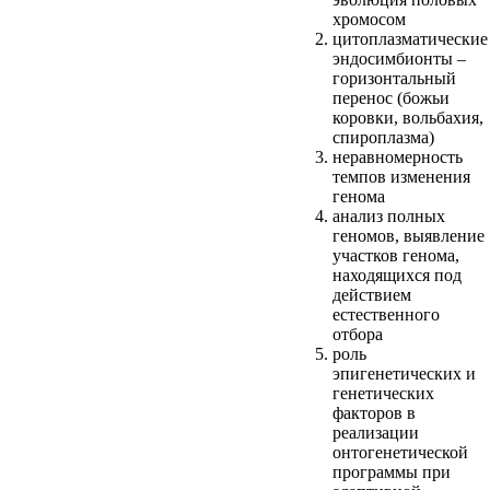
хромосом
цитоплазматические
эндосимбионты –
горизонтальный
перенос (божьи
коровки, вольбахия,
спироплазма)
неравномерность
темпов изменения
генома
анализ полных
геномов, выявление
участков генома,
находящихся под
действием
естественного
отбора
роль
эпигенетических и
генетических
факторов в
реализации
онтогенетической
программы при