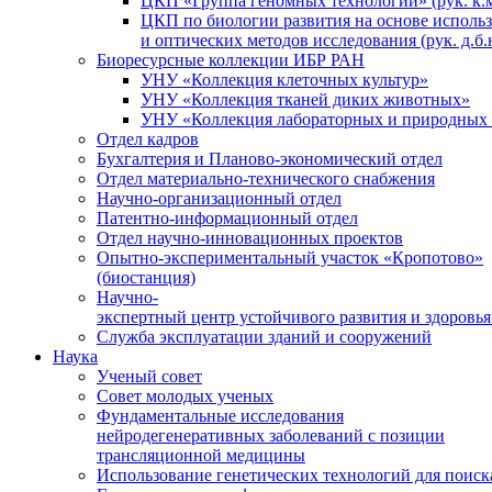
ЦКП «Группа геномных технологий» (рук. к.м
ЦКП по биологии развития на основе исполь
и оптических методов исследования (рук. д.б.
Биоресурсные коллекции ИБР РАН
УНУ «Коллекция клеточных культур»
УНУ «Коллекция тканей диких животных»
УНУ «Коллекция лабораторных и природных 
Отдел кадров
Бухгалтерия и Планово-экономический отдел
Отдел материально-технического снабжения
Научно-организационный отдел
Патентно-информационный отдел
Отдел научно-инновационных проектов
Опытно-экспериментальный участок «Кропотово»
(биостанция)
Научно-
экспертный центр устойчивого развития и здоровья
Служба эксплуатации зданий и сооружений
Наука
Ученый совет
Совет молодых ученых
Фундаментальные исследования
нейродегенеративных заболеваний с позиции
трансляционной медицины
Использование генетических технологий для поиск