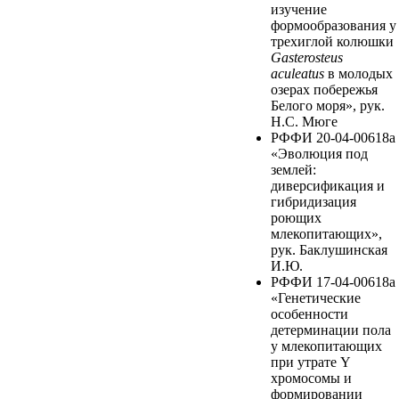
изучение
формообразования у
трехиглой колюшки
Gasterosteus
aculeatus
в молодых
озерах побережья
Белого моря», рук.
Н.С. Мюге
РФФИ 20-04-00618a
«Эволюция под
землей:
диверсификация и
гибридизация
роющих
млекопитающих»,
рук. Баклушинская
И.Ю.
РФФИ 17-04-00618a
«Генетические
особенности
детерминации пола
у млекопитающих
при утрате Y
хромосомы и
формировании