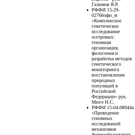
Галимов Я.Р.
РФФИ 15-29-
02766офи_м
«Комплексное
генетическое
исследование
осетровых:
геномная
организация,
филогения и
разработка методов
генетического
мониторинга
восстановления
природных
популяций в
Российской
Федерации» рук.
Мюге Н.С.
РФФИ 15-04-08944а
«Проведение
геномных
исследований
механизмов
формообразования