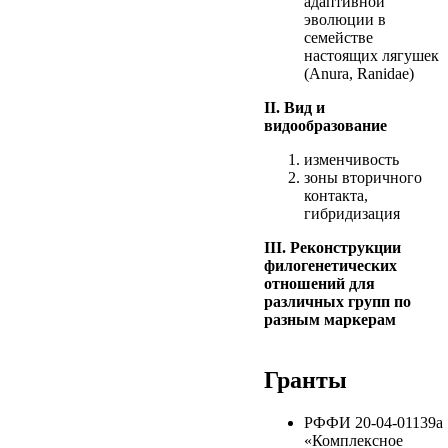
адаптивной
эволюции в
семействе
настоящих лягушек
(Anura, Ranidae)
II. Вид и
видообразование
изменчивость
зоны вторичного
контакта,
гибридизация
III. Реконструкции
филогенетических
отношений для
различных групп по
разным маркерам
Гранты
РФФИ 20-04-01139a
«Комплексное