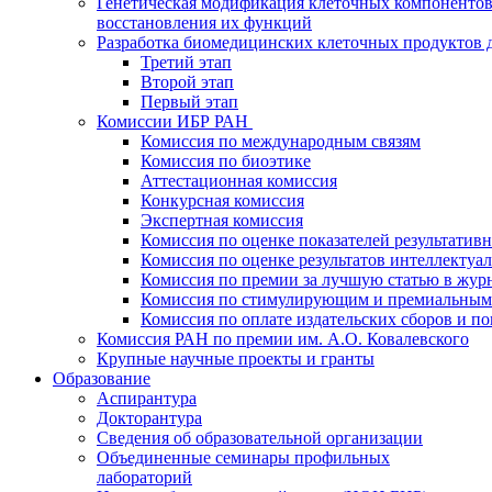
Генетическая модификация клеточных компонентов
восстановления их функций
Разработка биомедицинских клеточных продуктов 
Третий этап
Второй этап
Первый этап
Комиссии ИБР РАН
Комиссия по международным связям
Комиссия по биоэтике
Аттестационная комиссия
Конкурсная комиссия
Экспертная комиссия
Комиссия по оценке показателей результатив
Комиссия по оценке результатов интеллектуа
Комиссия по премии за лучшую статью в жур
Комиссия по стимулирующим и премиальным
Комиссия по оплате издательских сборов и 
Комиссия РАН по премии им. А.О. Ковалевского
Крупные научные проекты и гранты
Образование
Аспирантура
Докторантура
Сведения об образовательной организации
Объединенные семинары профильных
лабораторий