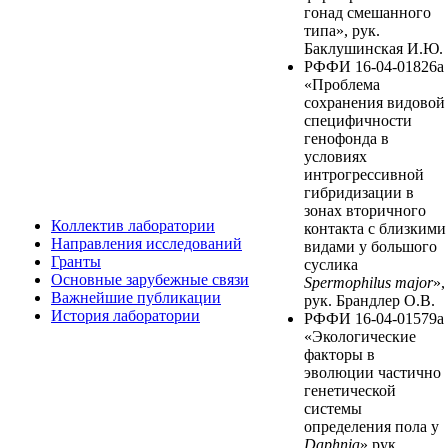
гонад смешанного
типа», рук.
Баклушинская И.Ю.
РФФИ 16-04-01826а
«Проблема
сохранения видовой
специфичности
генофонда в
условиях
интрогрессивной
гибридизации в
зонах вторичного
Коллектив лаборатории
контакта с близкими
Направления исследований
видами у большого
Гранты
суслика
Основные зарубежные связи
Spermophilus major
»,
Важнейшие публикации
рук. Брандлер О.В.
История лаборатории
РФФИ 16-04-01579а
«Экологические
факторы в
эволюции частично
генетической
системы
определения пола у
Daphnia
» рук.