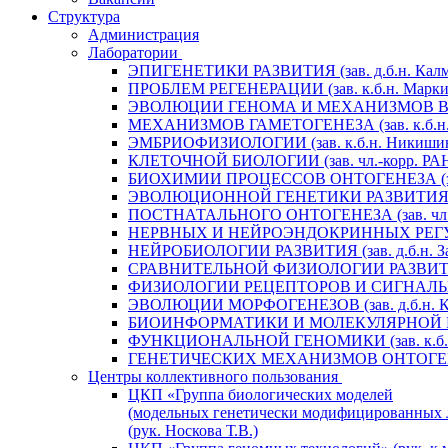
Структура
Администрация
Лаборатории
ЭПИГЕНЕТИКИ РАЗВИТИЯ (зав. д.б.н. Калм
ПРОБЛЕМ РЕГЕНЕРАЦИИ (зав. к.б.н. Маркит
ЭВОЛЮЦИИ ГЕНОМА И МЕХАНИЗМОВ ВИДООБ
МЕХАНИЗМОВ ГАМЕТОГЕНЕЗА (зав. к.б.н. 
ЭМБРИОФИЗИОЛОГИИ (зав. к.б.н. Никишин
КЛЕТОЧНОЙ БИОЛОГИИ (зав. чл.-корр. РАН 
БИОХИМИИ ПРОЦЕССОВ ОНТОГЕНЕЗА (зав. 
ЭВОЛЮЦИОННОЙ ГЕНЕТИКИ РАЗВИТИЯ (зав.
ПОСТНАТАЛЬНОГО ОНТОГЕНЕЗА (зав. чл.-к
НЕРВНЫХ И НЕЙРОЭНДОКРИННЫХ РЕГУЛЯЦИ
НЕЙРОБИОЛОГИИ РАЗВИТИЯ (зав. д.б.н. За
СРАВНИТЕЛЬНОЙ ФИЗИОЛОГИИ РАЗВИТИЯ (за
ФИЗИОЛОГИИ РЕЦЕПТОРОВ И СИГНАЛЬНЫХ 
ЭВОЛЮЦИИ МОРФОГЕНЕЗОВ (зав. д.б.н. Кр
БИОИНФОРМАТИКИ И МОЛЕКУЛЯРНОЙ ГЕНЕТ
ФУНКЦИОНАЛЬНОЙ ГЕНОМИКИ (зав. к.б.н.
ГЕНЕТИЧЕСКИХ МЕХАНИЗМОВ ОНТОГЕНЕЗА (
Центры коллективного пользования
ЦКП «Группа биологических моделей
(модельных генетически модифицированных 
(рук. Носкова Т.В.)