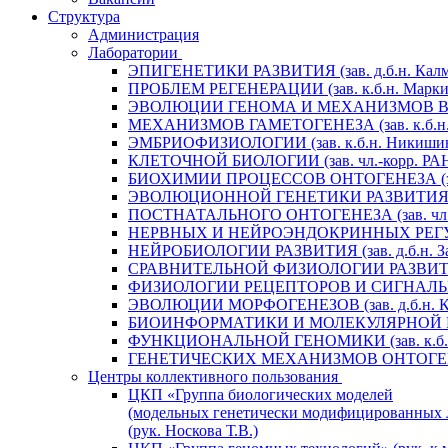
Структура
Администрация
Лаборатории
ЭПИГЕНЕТИКИ РАЗВИТИЯ (зав. д.б.н. Калм
ПРОБЛЕМ РЕГЕНЕРАЦИИ (зав. к.б.н. Маркит
ЭВОЛЮЦИИ ГЕНОМА И МЕХАНИЗМОВ ВИДООБ
МЕХАНИЗМОВ ГАМЕТОГЕНЕЗА (зав. к.б.н. 
ЭМБРИОФИЗИОЛОГИИ (зав. к.б.н. Никишин
КЛЕТОЧНОЙ БИОЛОГИИ (зав. чл.-корр. РАН 
БИОХИМИИ ПРОЦЕССОВ ОНТОГЕНЕЗА (зав. 
ЭВОЛЮЦИОННОЙ ГЕНЕТИКИ РАЗВИТИЯ (зав.
ПОСТНАТАЛЬНОГО ОНТОГЕНЕЗА (зав. чл.-к
НЕРВНЫХ И НЕЙРОЭНДОКРИННЫХ РЕГУЛЯЦИ
НЕЙРОБИОЛОГИИ РАЗВИТИЯ (зав. д.б.н. За
СРАВНИТЕЛЬНОЙ ФИЗИОЛОГИИ РАЗВИТИЯ (за
ФИЗИОЛОГИИ РЕЦЕПТОРОВ И СИГНАЛЬНЫХ 
ЭВОЛЮЦИИ МОРФОГЕНЕЗОВ (зав. д.б.н. Кр
БИОИНФОРМАТИКИ И МОЛЕКУЛЯРНОЙ ГЕНЕТ
ФУНКЦИОНАЛЬНОЙ ГЕНОМИКИ (зав. к.б.н.
ГЕНЕТИЧЕСКИХ МЕХАНИЗМОВ ОНТОГЕНЕЗА (
Центры коллективного пользования
ЦКП «Группа биологических моделей
(модельных генетически модифицированных 
(рук. Носкова Т.В.)