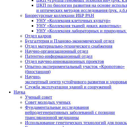
ЦКП «Группа геномных технологий» (рук. к.м
ЦКП по биологии развития на основе исполь
и оптических методов исследования (рук. д.б.
Биоресурсные коллекции ИБР РАН
УНУ «Коллекция клеточных культур»
УНУ «Коллекция тканей диких животных»
УНУ «Коллекция лабораторных и природных 
Отдел кадров
Бухгалтерия и Планово-экономический отдел
Отдел материально-технического снабжения
Научно-организационный отдел
Патентно-информационный отдел
Отдел научно-инновационных проектов
Опытно-экспериментальный участок «Кропотово»
(биостанция)
Научно-
экспертный центр устойчивого развития и здоровья
Служба эксплуатации зданий и сооружений
Наука
Ученый совет
Совет молодых ученых
Фундаментальные исследования
нейродегенеративных заболеваний с позиции
трансляционной медицины
Использование генетических технологий для поиск