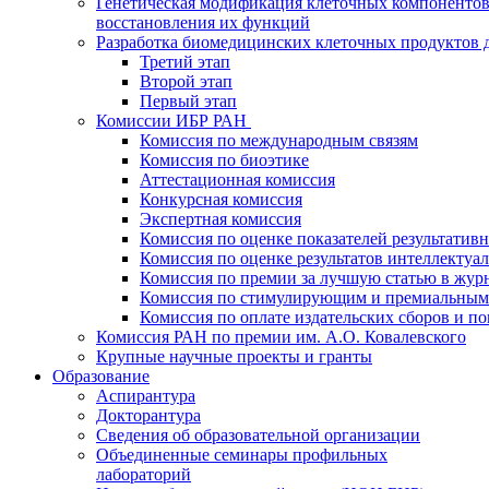
Генетическая модификация клеточных компонентов
восстановления их функций
Разработка биомедицинских клеточных продуктов 
Третий этап
Второй этап
Первый этап
Комиссии ИБР РАН
Комиссия по международным связям
Комиссия по биоэтике
Аттестационная комиссия
Конкурсная комиссия
Экспертная комиссия
Комиссия по оценке показателей результатив
Комиссия по оценке результатов интеллектуа
Комиссия по премии за лучшую статью в жур
Комиссия по стимулирующим и премиальным
Комиссия по оплате издательских сборов и 
Комиссия РАН по премии им. А.О. Ковалевского
Крупные научные проекты и гранты
Образование
Аспирантура
Докторантура
Сведения об образовательной организации
Объединенные семинары профильных
лабораторий