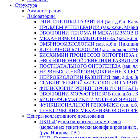
Структура
Администрация
Лаборатории
ЭПИГЕНЕТИКИ РАЗВИТИЯ (зав. д.б.н. Калм
ПРОБЛЕМ РЕГЕНЕРАЦИИ (зав. к.б.н. Маркит
ЭВОЛЮЦИИ ГЕНОМА И МЕХАНИЗМОВ ВИДООБ
МЕХАНИЗМОВ ГАМЕТОГЕНЕЗА (зав. к.б.н. 
ЭМБРИОФИЗИОЛОГИИ (зав. к.б.н. Никишин
КЛЕТОЧНОЙ БИОЛОГИИ (зав. чл.-корр. РАН 
БИОХИМИИ ПРОЦЕССОВ ОНТОГЕНЕЗА (зав. 
ЭВОЛЮЦИОННОЙ ГЕНЕТИКИ РАЗВИТИЯ (зав.
ПОСТНАТАЛЬНОГО ОНТОГЕНЕЗА (зав. чл.-к
НЕРВНЫХ И НЕЙРОЭНДОКРИННЫХ РЕГУЛЯЦИ
НЕЙРОБИОЛОГИИ РАЗВИТИЯ (зав. д.б.н. За
СРАВНИТЕЛЬНОЙ ФИЗИОЛОГИИ РАЗВИТИЯ (за
ФИЗИОЛОГИИ РЕЦЕПТОРОВ И СИГНАЛЬНЫХ 
ЭВОЛЮЦИИ МОРФОГЕНЕЗОВ (зав. д.б.н. Кр
БИОИНФОРМАТИКИ И МОЛЕКУЛЯРНОЙ ГЕНЕТ
ФУНКЦИОНАЛЬНОЙ ГЕНОМИКИ (зав. к.б.н.
ГЕНЕТИЧЕСКИХ МЕХАНИЗМОВ ОНТОГЕНЕЗА (
Центры коллективного пользования
ЦКП «Группа биологических моделей
(модельных генетически модифицированных 
(рук. Носкова Т.В.)