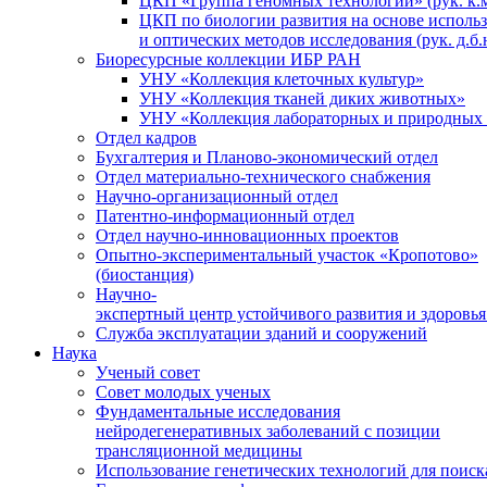
ЦКП «Группа геномных технологий» (рук. к.м
ЦКП по биологии развития на основе исполь
и оптических методов исследования (рук. д.б.
Биоресурсные коллекции ИБР РАН
УНУ «Коллекция клеточных культур»
УНУ «Коллекция тканей диких животных»
УНУ «Коллекция лабораторных и природных 
Отдел кадров
Бухгалтерия и Планово-экономический отдел
Отдел материально-технического снабжения
Научно-организационный отдел
Патентно-информационный отдел
Отдел научно-инновационных проектов
Опытно-экспериментальный участок «Кропотово»
(биостанция)
Научно-
экспертный центр устойчивого развития и здоровья
Служба эксплуатации зданий и сооружений
Наука
Ученый совет
Совет молодых ученых
Фундаментальные исследования
нейродегенеративных заболеваний с позиции
трансляционной медицины
Использование генетических технологий для поиск