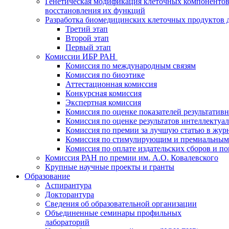
Генетическая модификация клеточных компонентов
восстановления их функций
Разработка биомедицинских клеточных продуктов 
Третий этап
Второй этап
Первый этап
Комиссии ИБР РАН
Комиссия по международным связям
Комиссия по биоэтике
Аттестационная комиссия
Конкурсная комиссия
Экспертная комиссия
Комиссия по оценке показателей результатив
Комиссия по оценке результатов интеллектуа
Комиссия по премии за лучшую статью в жур
Комиссия по стимулирующим и премиальным
Комиссия по оплате издательских сборов и 
Комиссия РАН по премии им. А.О. Ковалевского
Крупные научные проекты и гранты
Образование
Аспирантура
Докторантура
Сведения об образовательной организации
Объединенные семинары профильных
лабораторий