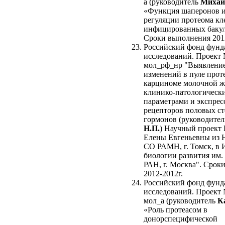
а (руководитель
Михай
«Функция шаперонов и
регуляции протеома кл
инфицированных бакул
Сроки выполнения 2012
Российский фонд фунд
исследований. Проект 
мол_рф_нр "Выявление
изменений в пуле прот
карциноме молочной ж
клинико-патологическ
параметрами и экспрес
рецепторов половых с
гормонов (руководите
Н.П.
) Научный проект
Елены Евгеньевны из
СО РАМН, г. Томск, в 
биологии развития им.
РАН, г. Москва". Срок
2012-2012г.
Российский фонд фунд
исследований. Проект 
мол_а (руководитель
К
«Роль протеасом в
донорспецифической