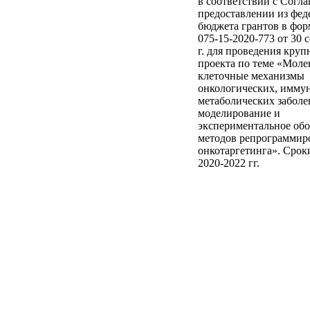
в соответствии с Согл
предоставлении из фед
бюджета грантов в фо
075-15-2020-773 от 30 
г. для проведения круп
проекта по теме «Моле
клеточные механизмы
онкологических, имму
метаболических заболе
моделирование и
экспериментальное об
методов репрограммир
онкотаргетинга». Срок
2020-2022 гг.