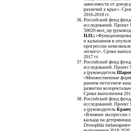
зависимости от донор
различий у крыс». Ср
2016-2018 гг.
Российский фонд фунд
исследований. Проект 
50020-мол_нр (руково
Н.П.
) «Функционирова
и кальпаинов в опухол
прогрессии немелкокле
легкого». Сроки выпол
2017 гг.
Российский фонд фунд
исследований. Проект 
а (руководитель
Шаров
«Множественные форм
раннем онтогенезе киш
развитии колоректально
Сроки выполнения 2018
Российский фонд фунд
исследований. Проект 
а (руководитель
Кравч
«Влияние экспрессии г
каскада на детерминац
Drosophila melanogaster
выполнения 2018-2020 