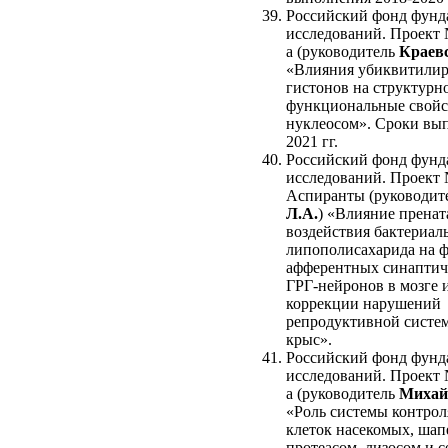
Российский фонд фунд
исследований. Проект 
а (руководитель
Краевс
«Влияния убиквитили
гистонов на структурн
функциональные свойс
нуклеосом». Сроки вы
2021 гг.
Российский фонд фунд
исследований. Проект 
Аспиранты (руководит
Л.А.
) «Влияние пренат
воздействия бактериал
липополисахарида на 
афферентных синаптич
ГРГ-нейронов в мозге 
коррекции нарушений
репродуктивной систем
крыс».
Российский фонд фунд
исследований. Проект 
а (руководитель
Михай
«Роль системы контрол
клеток насекомых, шап
протеасом, лизосом и с