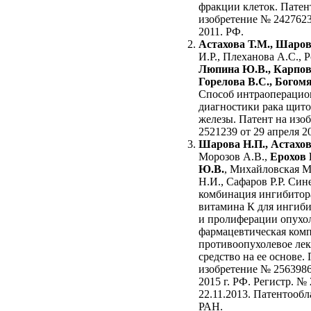
фракции клеток. Патен
изобретение № 2427623
2011. РФ.
Астахова Т.М., Шаров
И.Р., Плеханова А.С., Р
Люпина Ю.В., Карпова
Горелова В.С., Богом
Способ интраопераци
диагностики рака щит
железы. Патент на изо
2521239 от 29 апреля 20
Шарова Н.П., Астахов
Морозов А.В.,
Ерохов 
Ю.В.
, Михайловская М
Н.И., Сафаров Р.Р. Син
комбинация ингибитор
витамина К для ингиби
и пролиферации опухол
фармацевтическая ком
противоопухолевое лек
средство на ее основе.
изобретение № 2563986
2015 г. РФ. Регистр. №
22.11.2013. Патентообл
РАН.