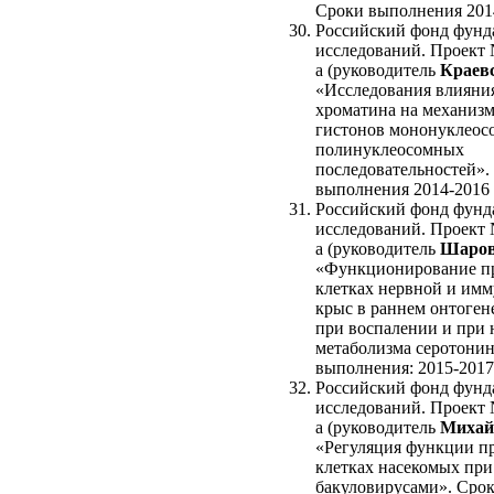
Сроки выполнения 2014
Российский фонд фунд
исследований. Проект 
а (руководитель
Краевс
«Исследования влияния
хроматина на механиз
гистонов мононуклеос
полинуклеосомных
последовательностей».
выполнения 2014-2016 
Российский фонд фунд
исследований. Проект 
а (руководитель
Шаров
«Функционирование пр
клетках нервной и имм
крыс в раннем онтогене
при воспалении и при
метаболизма серотони
выполнения: 2015-2017 
Российский фонд фунд
исследований. Проект 
а (руководитель
Михай
«Регуляция функции пр
клетках насекомых пр
бакуловирусами». Сро