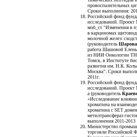
провоспалительных ци
Сроки выполнения: 201
Российский фонд фунд
исследований. Проект 
моб_ст "Изменения в п
в карциномах щитовид
молочной желез: сходст
(руководитель
Шарова
работа Шашовой Елен
из НИИ Онкологии ТН
Томск, в Институте би
развития им. Н.К. Коль
Москва". Сроки выполн
2011г.
Российский фонд фунд
исследований. Проект 
а (руководитель
Краевс
«Исследование влияния
хроматина на взаимоде
хроматина с SET доме
метилтрансфераз гисто
выполнения 2011-2013 
Министерство промыш
торговли Российской 