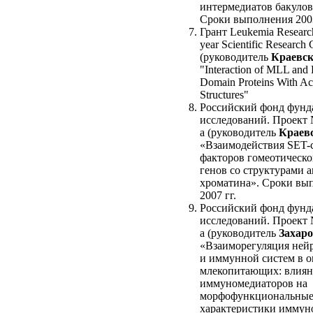
интермедиатов бакулов
Сроки выполнения 2003
Грант Leukemia Researc
year Scientific Research
(руководитель
Краевск
"Interaction of MLL and
Domain Proteins With Ac
Structures"
Российский фонд фунд
исследований. Проект 
а (руководитель
Краевс
«Взаимодействия SET-
факторов гомеотическо
генов со структурами 
хроматина». Сроки вы
2007 гг.
Российский фонд фунд
исследований. Проект 
а (руководитель
Захаро
«Взаиморегуляция ней
и иммунной систем в о
млекопитающих: влия
иммуномедиаторов на
морфофункциональны
характеристики иммун