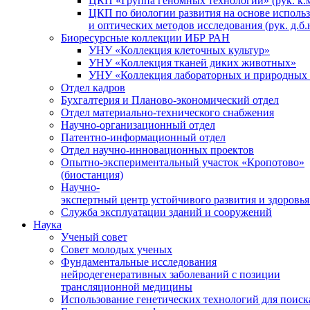
ЦКП «Группа геномных технологий» (рук. к.м
ЦКП по биологии развития на основе исполь
и оптических методов исследования (рук. д.б.
Биоресурсные коллекции ИБР РАН
УНУ «Коллекция клеточных культур»
УНУ «Коллекция тканей диких животных»
УНУ «Коллекция лабораторных и природных 
Отдел кадров
Бухгалтерия и Планово-экономический отдел
Отдел материально-технического снабжения
Научно-организационный отдел
Патентно-информационный отдел
Отдел научно-инновационных проектов
Опытно-экспериментальный участок «Кропотово»
(биостанция)
Научно-
экспертный центр устойчивого развития и здоровья
Служба эксплуатации зданий и сооружений
Наука
Ученый совет
Совет молодых ученых
Фундаментальные исследования
нейродегенеративных заболеваний с позиции
трансляционной медицины
Использование генетических технологий для поиск