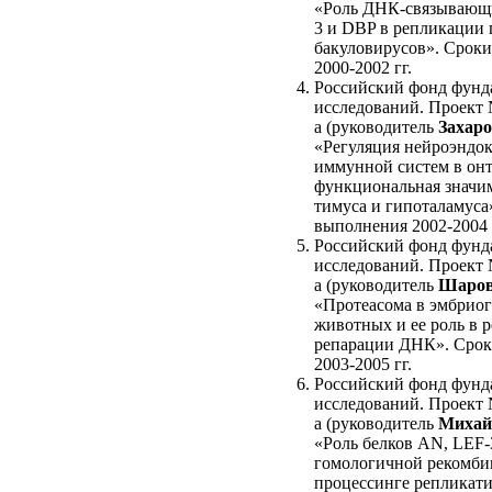
«Роль ДНК-связывающи
3 и DBP в репликации 
бакуловирусов». Срок
2000-2002 гг.
Российский фонд фунд
исследований. Проект 
а (руководитель
Захаро
«Регуляция нейроэндо
иммунной систем в онт
функциональная значи
тимуса и гипоталамуса
выполнения 2002-2004 
Российский фонд фунд
исследований. Проект 
а (руководитель
Шаров
«Протеасома в эмбриог
животных и ее роль в 
репарации ДНК». Сро
2003-2005 гг.
Российский фонд фунд
исследований. Проект 
а (руководитель
Михай
«Роль белков AN, LEF-
гомологичной рекомби
процессинге репликат