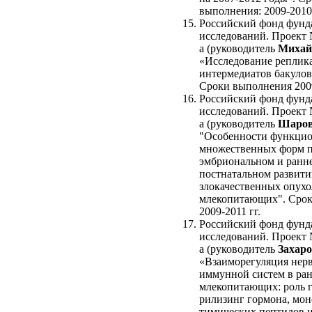
выполнения: 2009-2010
Российский фонд фунд
исследований. Проект 
а (руководитель
Михай
«Исследование реплик
интермедиатов бакулов
Сроки выполнения 2009
Российский фонд фунд
исследований. Проект 
а (руководитель
Шаров
"Особенности функци
множественных форм п
эмбриональном и ранн
постнатальном развити
злокачественных опухо
млекопитающих". Срок
2009-2011 гг.
Российский фонд фунд
исследований. Проект 
а (руководитель
Захаро
«Взаиморегуляция нер
иммунной систем в ран
млекопитающих: роль 
рилизинг гормона, мо
тимических пептидов 