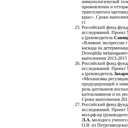
иммунологической толе
приживлении и оттор
трансплантата щитови
крыс». Сроки выполне
гг.
Российский фонд фунд
исследований. Проект 
а (руководитель
Савиц
«Влияние экспрессии г
каскада на детерминац
Drosophila melanogaster
выполнения 2013-2015 
Российский фонд фунд
исследований. Проект 
а (руководитель
Захаро
«Механизмы регуляции
продуцирующей и имму
роль цитокинов воспал
катехоламинов и их ре
Сроки выполнения 2013
Российский фонд фунд
исследований. Проект 
мол-рф-нр (руководите
Л.А.
молодого ученог
О.В. из Петрозаводска)