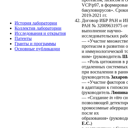
VCP/p97, в формирова
бакуловирусов». Срок
2019-2021 гг.
Договор ИБР РАН и И
История лаборатории
РАН № 32009631975 от 
Коллектив лаборатории
выполнение научно-
Исследования и открытия
исследовательских рабо
Патенты
— «Участие множеств
Гранты и программы
протеасом в развитии 
Основные публикации
и иммунологической то
ним» (руководитель
Ша
— «Роль цитокинов в 
отдаленных системных
при воспалении в ранн
(руководитель
Захаров
— «Участие факторов 
в адаптации к гипокси
(руководитель
Люпина
— «Создание
in vitro
си
позволяющей детектиро
хромосомные аберраци
после их
образования» (руковод
Е.С.
)