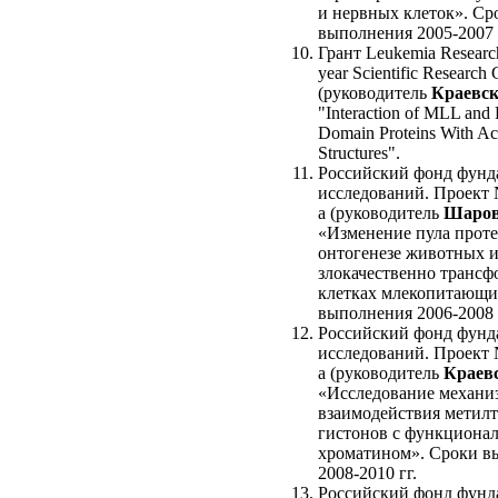
и нервных клеток». Ср
выполнения 2005-2007 
Грант Leukemia Researc
year Scientific Research
(руководитель
Краевск
"Interaction of MLL and
Domain Proteins With Ac
Structures".
Российский фонд фунд
исследований. Проект 
а (руководитель
Шаров
«Изменение пула проте
онтогенезе животных и
злокачественно транс
клетках млекопитающи
выполнения 2006-2008 
Российский фонд фунд
исследований. Проект 
а (руководитель
Краевс
«Исследование механи
взаимодействия метилт
гистонов с функциона
хроматином». Сроки в
2008-2010 гг.
Российский фонд фунд