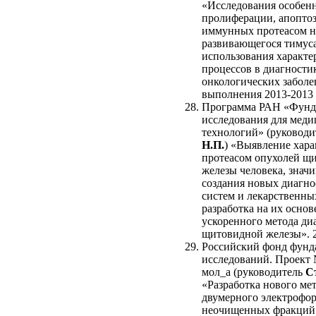
«Исследования особен
пролиферации, апоптоз
иммунных протеасом н
развивающегося тимуса
использования характе
процессов в диагности
онкологических заболе
выполнения 2013-2013 
Программа РАН «Фунд
исследования для мед
технологий» (руковод
Н.П.
) «Выявление хара
протеасом опухолей щ
железы человека, знач
создания новых диагно
систем и лекарственных
разработка на их основ
ускоренного метода ди
щитовидной железы». 2
Российский фонд фунд
исследований. Проект 
мол_а (руководитель
С
«Разработка нового ме
двумерного электрофор
неочищенных фракций 