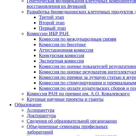
Генетическая модификация клеточных компонентов
восстановления их функций
Разработка биомедицинских клеточных продуктов 
Третий этап
Второй этап
Первый этап
Комиссии ИБР РАН
Комиссия по международным связям
Комиссия по биоэтике
Аттестационная комиссия
Конкурсная комиссия
Экспертная комиссия
Комиссия по оценке показателей результатив
Комиссия по оценке результатов интеллектуа
Комиссия по премии за лучшую статью в жур
Комиссия по стимулирующим и премиальным
Комиссия по оплате издательских сборов и 
Комиссия РАН по премии им. А.О. Ковалевского
Крупные научные проекты и гранты
Образование
Аспирантура
Докторантура
Сведения об образовательной организации
Объединенные семинары профильных
лабораторий