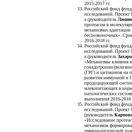
2015-2017 гг.
Российский фонд фунд
исследований. Проект 
а (руководитель
Люпин
протеасом в молекуля
механизмах адаптации 
беспозвоночных». Сро
2016-2018 гг.
Российский фонд фунд
исследований. Проект 
а (руководитель
Захаро
«Механизмы влияния 
гонадотропин-рилизин
(ГРГ) и цитокинов на 
развития иммунной и 
продуцирующей систе
млекопитающих в норм
патологических состоя
выполнения 2016-2018 
Российский фонд фунд
исследований. Проект 
(руководитель
Карпова
«Исследование протеа
механизмов формиров
иммунологической тол