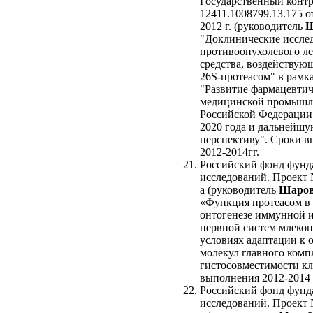
Государственный конт
12411.1008799.13.175 о
2012 г. (руководитель
Ш
"Доклинические иссле
противоопухолевого л
средства, воздействую
26S-протеасом" в рам
"Развитие фармацевтич
медицинской промышл
Российской Федерации 
2020 года и дальнейш
перспективу". Сроки в
2012-2014гг.
Российский фонд фунд
исследований. Проект 
а (руководитель
Шаров
«Функция протеасом в
онтогенезе иммунной 
нервной систем млеко
условиях адаптации к 
молекул главного комп
гистосовместимости кл
выполнения 2012-2014 
Российский фонд фунд
исследований. Проект 