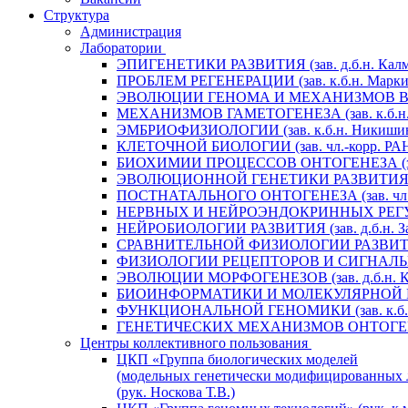
Структура
Администрация
Лаборатории
ЭПИГЕНЕТИКИ РАЗВИТИЯ (зав. д.б.н. Калм
ПРОБЛЕМ РЕГЕНЕРАЦИИ (зав. к.б.н. Маркит
ЭВОЛЮЦИИ ГЕНОМА И МЕХАНИЗМОВ ВИДООБ
МЕХАНИЗМОВ ГАМЕТОГЕНЕЗА (зав. к.б.н. 
ЭМБРИОФИЗИОЛОГИИ (зав. к.б.н. Никишин
КЛЕТОЧНОЙ БИОЛОГИИ (зав. чл.-корр. РАН 
БИОХИМИИ ПРОЦЕССОВ ОНТОГЕНЕЗА (зав. 
ЭВОЛЮЦИОННОЙ ГЕНЕТИКИ РАЗВИТИЯ (зав.
ПОСТНАТАЛЬНОГО ОНТОГЕНЕЗА (зав. чл.-к
НЕРВНЫХ И НЕЙРОЭНДОКРИННЫХ РЕГУЛЯЦИ
НЕЙРОБИОЛОГИИ РАЗВИТИЯ (зав. д.б.н. За
СРАВНИТЕЛЬНОЙ ФИЗИОЛОГИИ РАЗВИТИЯ (за
ФИЗИОЛОГИИ РЕЦЕПТОРОВ И СИГНАЛЬНЫХ 
ЭВОЛЮЦИИ МОРФОГЕНЕЗОВ (зав. д.б.н. Кр
БИОИНФОРМАТИКИ И МОЛЕКУЛЯРНОЙ ГЕНЕТ
ФУНКЦИОНАЛЬНОЙ ГЕНОМИКИ (зав. к.б.н.
ГЕНЕТИЧЕСКИХ МЕХАНИЗМОВ ОНТОГЕНЕЗА (
Центры коллективного пользования
ЦКП «Группа биологических моделей
(модельных генетически модифицированных 
(рук. Носкова Т.В.)