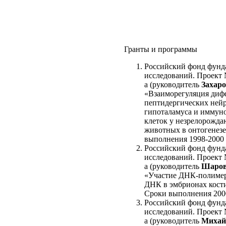
Гранты и программы
Российский фонд фунд
исследований. Проект 
а (руководитель
Захаро
«Взаиморегуляция диф
пептидергических ней
гипоталамуса и иммун
клеток у незрелорожд
животных в онтогенезе
выполнения 1998-2000 
Российский фонд фунд
исследований. Проект 
а (руководитель
Шаров
«Участие ДНК-полимер
ДНК в эмбрионах кост
Сроки выполнения 2000
Российский фонд фунд
исследований. Проект 
а (руководитель
Михай