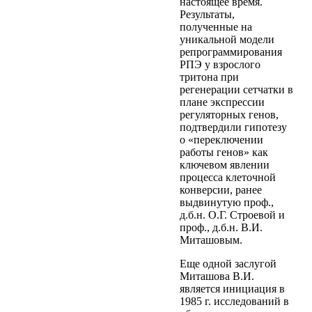
настоящее время.
Результаты,
полученные на
уникальной модели
репрограммирования
РПЭ у взрослого
тритона при
регенерации сетчатки в
плане экспрессии
регуляторных генов,
подтвердили гипотезу
о «переключении
работы генов» как
ключевом явлении
процесса клеточной
конверсии, ранее
выдвинутую проф.,
д.б.н. О.Г. Строевой и
проф., д.б.н. В.И.
Миташовым.
Еще одной заслугой
Миташова В.И.
является инициация в
1985 г. исследований в