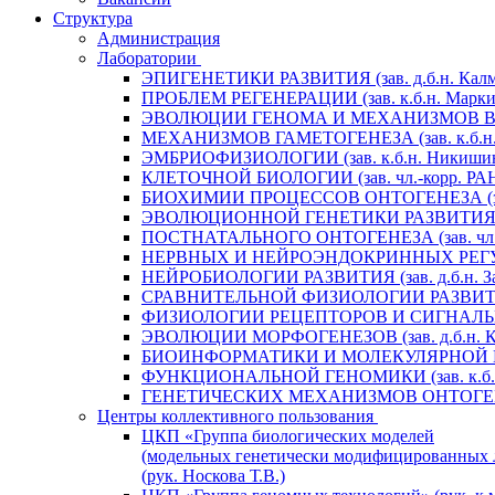
Структура
Администрация
Лаборатории
ЭПИГЕНЕТИКИ РАЗВИТИЯ (зав. д.б.н. Калм
ПРОБЛЕМ РЕГЕНЕРАЦИИ (зав. к.б.н. Маркит
ЭВОЛЮЦИИ ГЕНОМА И МЕХАНИЗМОВ ВИДООБ
МЕХАНИЗМОВ ГАМЕТОГЕНЕЗА (зав. к.б.н. 
ЭМБРИОФИЗИОЛОГИИ (зав. к.б.н. Никишин
КЛЕТОЧНОЙ БИОЛОГИИ (зав. чл.-корр. РАН 
БИОХИМИИ ПРОЦЕССОВ ОНТОГЕНЕЗА (зав. 
ЭВОЛЮЦИОННОЙ ГЕНЕТИКИ РАЗВИТИЯ (зав.
ПОСТНАТАЛЬНОГО ОНТОГЕНЕЗА (зав. чл.-к
НЕРВНЫХ И НЕЙРОЭНДОКРИННЫХ РЕГУЛЯЦИ
НЕЙРОБИОЛОГИИ РАЗВИТИЯ (зав. д.б.н. За
СРАВНИТЕЛЬНОЙ ФИЗИОЛОГИИ РАЗВИТИЯ (за
ФИЗИОЛОГИИ РЕЦЕПТОРОВ И СИГНАЛЬНЫХ 
ЭВОЛЮЦИИ МОРФОГЕНЕЗОВ (зав. д.б.н. Кр
БИОИНФОРМАТИКИ И МОЛЕКУЛЯРНОЙ ГЕНЕТ
ФУНКЦИОНАЛЬНОЙ ГЕНОМИКИ (зав. к.б.н.
ГЕНЕТИЧЕСКИХ МЕХАНИЗМОВ ОНТОГЕНЕЗА (
Центры коллективного пользования
ЦКП «Группа биологических моделей
(модельных генетически модифицированных 
(рук. Носкова Т.В.)