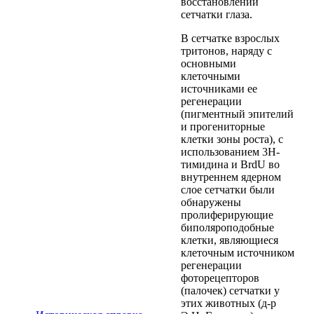
восстановлении
сетчатки глаза.
В сетчатке взрослых
тритонов, наряду с
основными
клеточными
источниками ее
регенерации
(пигментный эпителий
и прогениторные
клетки зоны роста), с
использованием 3H-
тимидина и BrdU во
внутреннем ядерном
слое сетчатки были
обнаружены
пролиферирующие
биполяроподобные
клетки, являющиеся
клеточным источником
регенерации
фоторецепторов
(палочек) сетчатки у
этих животных (д-р