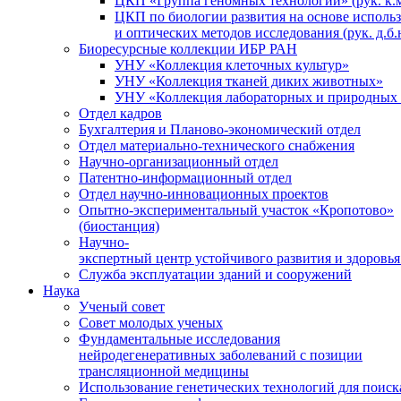
ЦКП «Группа геномных технологий» (рук. к.м
ЦКП по биологии развития на основе исполь
и оптических методов исследования (рук. д.б.
Биоресурсные коллекции ИБР РАН
УНУ «Коллекция клеточных культур»
УНУ «Коллекция тканей диких животных»
УНУ «Коллекция лабораторных и природных 
Отдел кадров
Бухгалтерия и Планово-экономический отдел
Отдел материально-технического снабжения
Научно-организационный отдел
Патентно-информационный отдел
Отдел научно-инновационных проектов
Опытно-экспериментальный участок «Кропотово»
(биостанция)
Научно-
экспертный центр устойчивого развития и здоровья
Служба эксплуатации зданий и сооружений
Наука
Ученый совет
Совет молодых ученых
Фундаментальные исследования
нейродегенеративных заболеваний с позиции
трансляционной медицины
Использование генетических технологий для поиск