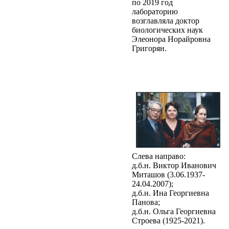
по 2019 год
лабораторию
возглавляла доктор
биологических наук
Элеонора Норайровна
Григорян.
Слева направо:
д.б.н. Виктор Иванович
Миташов (3.06.1937-
24.04.2007);
д.б.н. Ина Георгиевна
Панова;
д.б.н. Ольга Георгиевна
Строева (1925-2021).