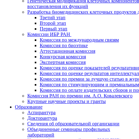
Генетическая модификация клеточных компонентов
восстановления их функций
Разработка биомедицинских клеточных продуктов 
Третий этап
Второй этап
Первый этап
Комиссии ИБР РАН
Комиссия по международным связям
Комиссия по биоэтике
Аттестационная комиссия
Конкурсная комиссия
Экспертная комиссия
Комиссия по оценке показателей результатив
Комиссия по оценке результатов интеллектуа
Комиссия по премии за лучшую статью в жур
Комиссия по стимулирующим и премиальным
Комиссия по оплате издательских сборов и 
Комиссия РАН по премии им. А.О. Ковалевского
Крупные научные проекты и гранты
Образование
Аспирантура
Докторантура
Сведения об образовательной организации
Объединенные семинары профильных
лабораторий