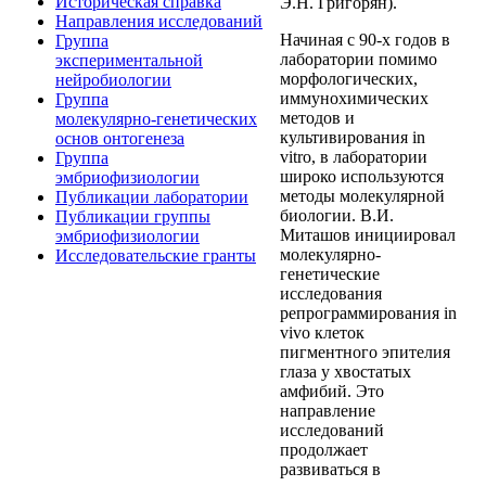
Историческая справка
Э.Н. Григорян).
Направления исследований
Начиная с 90-х годов в
Группа
лаборатории помимо
экспериментальной
морфологических,
нейробиологии
иммунохимических
Группа
методов и
молекулярно‑генетических
культивирования in
основ онтогенеза
vitro, в лаборатории
Группа
широко используются
эмбриофизиологии
методы молекулярной
Публикации лаборатории
биологии. В.И.
Публикации группы
Миташов инициировал
эмбриофизиологии
молекулярно-
Исследовательские гранты
генетические
исследования
репрограммирования in
vivo клеток
пигментного эпителия
глаза у хвостатых
амфибий. Это
направление
исследований
продолжает
развиваться в