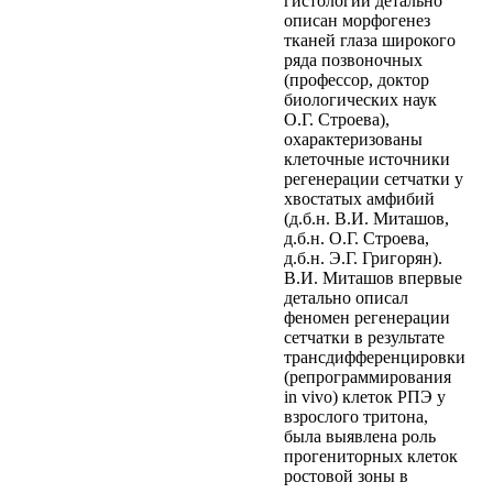
гистологии детально
описан морфогенез
тканей глаза широкого
ряда позвоночных
(профессор, доктор
биологических наук
О.Г. Строева),
охарактеризованы
клеточные источники
регенерации сетчатки у
хвостатых амфибий
(д.б.н. В.И. Миташов,
д.б.н. О.Г. Строева,
д.б.н. Э.Г. Григорян).
В.И. Миташов впервые
детально описал
феномен регенерации
сетчатки в результате
трансдифференцировки
(репрограммирования
in vivo) клеток РПЭ у
взрослого тритона,
была выявлена роль
прогениторных клеток
ростовой зоны в