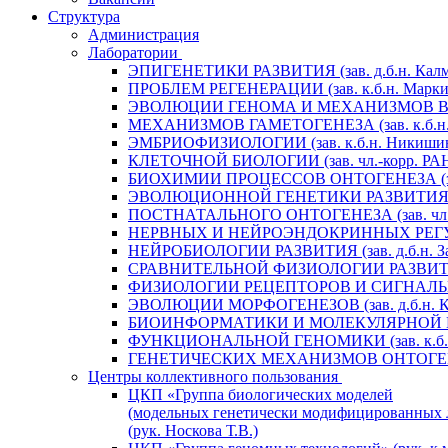
Структура
Администрация
Лаборатории
ЭПИГЕНЕТИКИ РАЗВИТИЯ (зав. д.б.н. Калм
ПРОБЛЕМ РЕГЕНЕРАЦИИ (зав. к.б.н. Маркит
ЭВОЛЮЦИИ ГЕНОМА И МЕХАНИЗМОВ ВИДООБ
МЕХАНИЗМОВ ГАМЕТОГЕНЕЗА (зав. к.б.н. 
ЭМБРИОФИЗИОЛОГИИ (зав. к.б.н. Никишин
КЛЕТОЧНОЙ БИОЛОГИИ (зав. чл.-корр. РАН 
БИОХИМИИ ПРОЦЕССОВ ОНТОГЕНЕЗА (зав. 
ЭВОЛЮЦИОННОЙ ГЕНЕТИКИ РАЗВИТИЯ (зав.
ПОСТНАТАЛЬНОГО ОНТОГЕНЕЗА (зав. чл.-к
НЕРВНЫХ И НЕЙРОЭНДОКРИННЫХ РЕГУЛЯЦИ
НЕЙРОБИОЛОГИИ РАЗВИТИЯ (зав. д.б.н. За
СРАВНИТЕЛЬНОЙ ФИЗИОЛОГИИ РАЗВИТИЯ (за
ФИЗИОЛОГИИ РЕЦЕПТОРОВ И СИГНАЛЬНЫХ 
ЭВОЛЮЦИИ МОРФОГЕНЕЗОВ (зав. д.б.н. Кр
БИОИНФОРМАТИКИ И МОЛЕКУЛЯРНОЙ ГЕНЕТ
ФУНКЦИОНАЛЬНОЙ ГЕНОМИКИ (зав. к.б.н.
ГЕНЕТИЧЕСКИХ МЕХАНИЗМОВ ОНТОГЕНЕЗА (
Центры коллективного пользования
ЦКП «Группа биологических моделей
(модельных генетически модифицированных 
(рук. Носкова Т.В.)