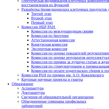
Генетическая модификация клеточных компонентов
восстановления их функций
Разработка биомедицинских клеточных продуктов 
Третий этап
Второй этап
Первый этап
Комиссии ИБР РАН
Комиссия по международным связям
Комиссия по биоэтике
Аттестационная комиссия
Конкурсная комиссия
Экспертная комиссия
Комиссия по оценке показателей результатив
Комиссия по оценке результатов интеллектуа
Комиссия по премии за лучшую статью в жур
Комиссия по стимулирующим и премиальным
Комиссия по оплате издательских сборов и 
Комиссия РАН по премии им. А.О. Ковалевского
Крупные научные проекты и гранты
Образование
Аспирантура
Докторантура
Сведения об образовательной организации
Объединенные семинары профильных
лабораторий