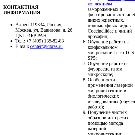
коллекциям
КОНТАКТНАЯ
замороженных и
ИНФОРМАЦИЯ
фиксированных ткане
диких животных,
Адрес: 119334, Россия,
полиморфных видов
Москва, ул. Вавилова, д. 26.
Coccinellidae и линий
ЦКП ИБР РАН
дрозофил;
Тел.: +7 (499) 135-82-83
Обучение работе на
Е.mail:
center@idbras.ru
конфокальном
микроскопе Leica TCS
SP5;
Обучение работе на
флуоресцентном
микроскопе;
Особенности
применения лазерной
микродиссекции в
биологических
исследованиях (обуче
работе);
Получение чистых
образцов интереса с
помощью метода
лазерной
микродиссекции.