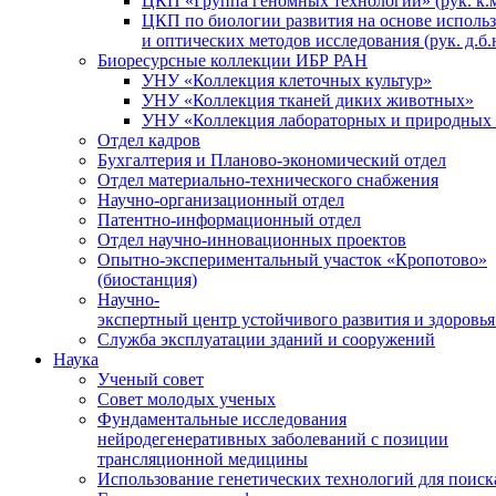
ЦКП «Группа геномных технологий» (рук. к.м
ЦКП по биологии развития на основе исполь
и оптических методов исследования (рук. д.б.
Биоресурсные коллекции ИБР РАН
УНУ «Коллекция клеточных культур»
УНУ «Коллекция тканей диких животных»
УНУ «Коллекция лабораторных и природных 
Отдел кадров
Бухгалтерия и Планово-экономический отдел
Отдел материально-технического снабжения
Научно-организационный отдел
Патентно-информационный отдел
Отдел научно-инновационных проектов
Опытно-экспериментальный участок «Кропотово»
(биостанция)
Научно-
экспертный центр устойчивого развития и здоровья
Служба эксплуатации зданий и сооружений
Наука
Ученый совет
Совет молодых ученых
Фундаментальные исследования
нейродегенеративных заболеваний с позиции
трансляционной медицины
Использование генетических технологий для поиск