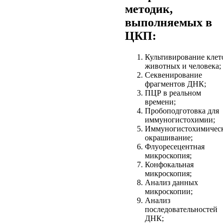
методик,
выполняемых в
ЦКП:
Культивирование клет
животных и человека;
Секвенирование
фрагментов ДНК;
ПЦР в реальном
времени;
Пробоподготовка для
иммуногистохимии;
Иммуногистохимичес
окрашивание;
Флуоресецентная
микроскопия;
Конфокальная
микроскопия;
Анализ данных
микроскопии;
Анализ
последовательностей
ДНК;