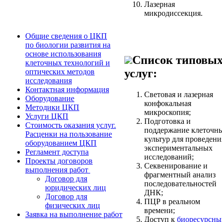
Лазерная
микродиссекция.
Общие сведения о ЦКП
по биологии развития на
основе использования
Список типовы
клеточных технологий и
услуг:
оптических методов
исследования
Контактная информация
Световая и лазерная
Оборудование
конфокальная
Методики ЦКП
микроскопия;
Услуги ЦКП
Подготовка и
Стоимость оказания услуг.
поддержание клеточн
Расценки на пользование
культур для проведени
оборудованием ЦКП
экспериментальных
Регламент доступа
исследований;
Проекты договоров
Секвенирование и
выполнения работ
фрагментный анализ
Договор для
последовательностей
юридических лиц
ДНК;
Договор для
ПЦР в реальном
физических лиц
времени;
Заявка на выполнение работ
Доступ к
биоресурсн