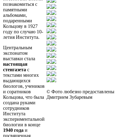
познакомиться с
памятными
альбомами,
подаренными
Кольцову в 1927
году по случаю 10-
летия Института.
Центральным
экспонатом
выставки стала
настоящая
стенгазета
с
текстами многих
выдающихся
биологов, учеников
и соратников
© Фото любезно предоставлены
Кольцова, что была
Дмитрием Зубаревым
создана руками
сотрудников
Института
экспериментальной
биологии в конце
1940 года
и
посвященная