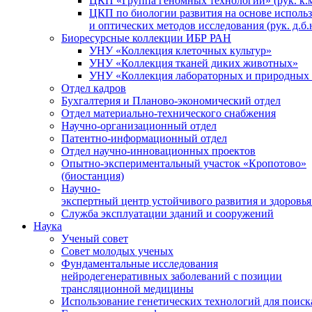
ЦКП «Группа геномных технологий» (рук. к.м
ЦКП по биологии развития на основе исполь
и оптических методов исследования (рук. д.б.
Биоресурсные коллекции ИБР РАН
УНУ «Коллекция клеточных культур»
УНУ «Коллекция тканей диких животных»
УНУ «Коллекция лабораторных и природных 
Отдел кадров
Бухгалтерия и Планово-экономический отдел
Отдел материально-технического снабжения
Научно-организационный отдел
Патентно-информационный отдел
Отдел научно-инновационных проектов
Опытно-экспериментальный участок «Кропотово»
(биостанция)
Научно-
экспертный центр устойчивого развития и здоровья
Служба эксплуатации зданий и сооружений
Наука
Ученый совет
Совет молодых ученых
Фундаментальные исследования
нейродегенеративных заболеваний с позиции
трансляционной медицины
Использование генетических технологий для поиск