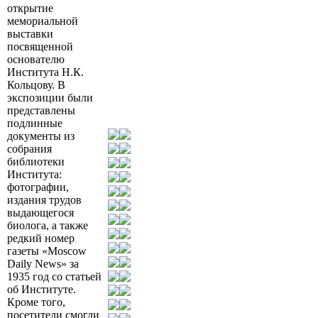
открытие
мемориальной
выставки
посвященной
основателю
Института Н.К.
Кольцову. В
экспозиции были
представлены
подлинные
документы из
собрания
библиотеки
Института:
фотографии,
издания трудов
выдающегося
биолога, а также
редкий номер
газеты «Moscow
Daily News» за
1935 год со статьей
об Институте.
Кроме того,
посетители смогли