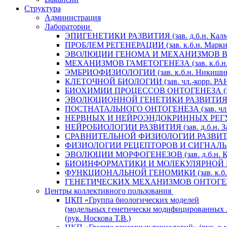
Структура
Администрация
Лаборатории
ЭПИГЕНЕТИКИ РАЗВИТИЯ (зав. д.б.н. Калм
ПРОБЛЕМ РЕГЕНЕРАЦИИ (зав. к.б.н. Маркит
ЭВОЛЮЦИИ ГЕНОМА И МЕХАНИЗМОВ ВИДООБ
МЕХАНИЗМОВ ГАМЕТОГЕНЕЗА (зав. к.б.н. 
ЭМБРИОФИЗИОЛОГИИ (зав. к.б.н. Никишин
КЛЕТОЧНОЙ БИОЛОГИИ (зав. чл.-корр. РАН 
БИОХИМИИ ПРОЦЕССОВ ОНТОГЕНЕЗА (зав. 
ЭВОЛЮЦИОННОЙ ГЕНЕТИКИ РАЗВИТИЯ (зав.
ПОСТНАТАЛЬНОГО ОНТОГЕНЕЗА (зав. чл.-к
НЕРВНЫХ И НЕЙРОЭНДОКРИННЫХ РЕГУЛЯЦИ
НЕЙРОБИОЛОГИИ РАЗВИТИЯ (зав. д.б.н. За
СРАВНИТЕЛЬНОЙ ФИЗИОЛОГИИ РАЗВИТИЯ (за
ФИЗИОЛОГИИ РЕЦЕПТОРОВ И СИГНАЛЬНЫХ 
ЭВОЛЮЦИИ МОРФОГЕНЕЗОВ (зав. д.б.н. Кр
БИОИНФОРМАТИКИ И МОЛЕКУЛЯРНОЙ ГЕНЕТ
ФУНКЦИОНАЛЬНОЙ ГЕНОМИКИ (зав. к.б.н.
ГЕНЕТИЧЕСКИХ МЕХАНИЗМОВ ОНТОГЕНЕЗА (
Центры коллективного пользования
ЦКП «Группа биологических моделей
(модельных генетически модифицированных 
(рук. Носкова Т.В.)