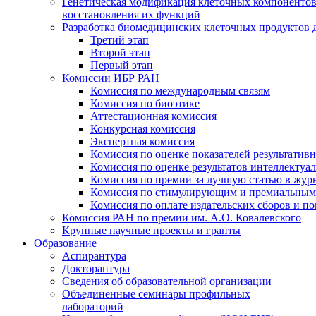
Генетическая модификация клеточных компонентов
восстановления их функций
Разработка биомедицинских клеточных продуктов 
Третий этап
Второй этап
Первый этап
Комиссии ИБР РАН
Комиссия по международным связям
Комиссия по биоэтике
Аттестационная комиссия
Конкурсная комиссия
Экспертная комиссия
Комиссия по оценке показателей результатив
Комиссия по оценке результатов интеллектуа
Комиссия по премии за лучшую статью в жур
Комиссия по стимулирующим и премиальным
Комиссия по оплате издательских сборов и 
Комиссия РАН по премии им. А.О. Ковалевского
Крупные научные проекты и гранты
Образование
Аспирантура
Докторантура
Сведения об образовательной организации
Объединенные семинары профильных
лабораторий