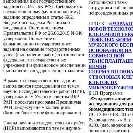
выполнения ими государственного
Исполнители темы -
задания (ст. 69.1 БК РФ). Требования к
сотрудники лаб. нер
государственному (муниципальному)
нейроэндокринных р
заданию определены в статье 69.2.
Бюджетного кодекса Российской
ПРОЕКТ «
РАЗРАБ
Федерации. Постановлением
НОВОЙ ТЕХНОЛО
Правительства РФ от 26.06.2015 N 640
КЛЕТОЧНОЙ ТЕР
утверждено Положение о
ТЯЖЕЛЫХ ФОРМ
формировании государственного
МУЖСКОГО БЕСП
задания на оказание государственных
ОСНОВАННОЙ НА
услуг (выполнение работ) в отношении
СОВМЕСТНОЙ
федеральных государственных
ТРАНСПЛАНТАЦИ
учреждений и финансовом обеспечении
ЯИЧКИ
выполнения государственного задания.
СПЕРМАТОГОНИ
СТВОЛОВЫХ КЛЕ
В рамках государственного задания
КЛЕТОК ИХ
выполняются исследования по темам
МИКРООКРУЖЕН
научно-исследовательских работ (НИР),
II.1П Программа
утверждаемым Ученым советом ИБР
«
Фундаментальные
РАН, проектам программ Президиума
исследования для р
РАН, биоресурсным коллекциям
биомедицинских тех
(базовое бюджетное финансирование).
ИС ГЗ № 0108-2015-0
Руководитель - к.б.н
Планы научно-исследовательских работ
А.Ю. (лаб. эволюцио
(НИР) выполняются по темам научно-
биологии развития)