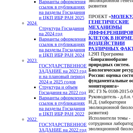
эволюционной генет
Варианты оформления
развития
ссылок в публикациях
на разделы Госзадания
ПРОЕКТ «
МОЛЕКУ
и ЦКП ИБР РАН 2025
ГЕНЕТИЧЕСКИЕ
2024
МЕХАНИЗМЫ
Структура Госзадания
ДИФФЕРЕНЦИРО
на 2024 год
КЛЕТОК В НОРМЕ
Варианты оформления
ВОЗДЕЙСТВИИ
ссылок в публикациях
РАЗЛИЧНЫХ ФАК
на разделы Госзадания
I.29П Программа
и ЦКП ИБР РАН 2024
«
Биоразнообразие
2023
природных систем.
ГОСУДАРСТВЕННОЕ
Биологические ресу
ЗАДАНИЕ на 2023 год
России: оценка сост
и на плановый период
фундаментальные о
2024 и 2025 годов
мониторинга
»
Структура и объем
ИС ГЗ № 0108-2015-0
Госзадания на 2022 год
Руководитель - д.б.н
Варианты оформления
Н.Д. (лаборатории
ссылок в публикациях
эволюционной биоло
на разделы Госзадания
развития)
и ЦКП ИБР РАН 2022
Исполнители темы -
2022
сотрудники лаборато
ГОСУДАРСТВЕННОЕ
эволюционной биоло
ЗАДАНИЕ на 2022 год