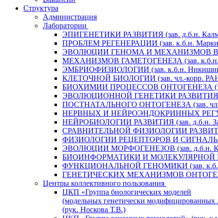
Структура
Администрация
Лаборатории
ЭПИГЕНЕТИКИ РАЗВИТИЯ (зав. д.б.н. Калм
ПРОБЛЕМ РЕГЕНЕРАЦИИ (зав. к.б.н. Маркит
ЭВОЛЮЦИИ ГЕНОМА И МЕХАНИЗМОВ ВИДООБ
МЕХАНИЗМОВ ГАМЕТОГЕНЕЗА (зав. к.б.н. 
ЭМБРИОФИЗИОЛОГИИ (зав. к.б.н. Никишин
КЛЕТОЧНОЙ БИОЛОГИИ (зав. чл.-корр. РАН 
БИОХИМИИ ПРОЦЕССОВ ОНТОГЕНЕЗА (зав. 
ЭВОЛЮЦИОННОЙ ГЕНЕТИКИ РАЗВИТИЯ (зав.
ПОСТНАТАЛЬНОГО ОНТОГЕНЕЗА (зав. чл.-к
НЕРВНЫХ И НЕЙРОЭНДОКРИННЫХ РЕГУЛЯЦИ
НЕЙРОБИОЛОГИИ РАЗВИТИЯ (зав. д.б.н. За
СРАВНИТЕЛЬНОЙ ФИЗИОЛОГИИ РАЗВИТИЯ (за
ФИЗИОЛОГИИ РЕЦЕПТОРОВ И СИГНАЛЬНЫХ 
ЭВОЛЮЦИИ МОРФОГЕНЕЗОВ (зав. д.б.н. Кр
БИОИНФОРМАТИКИ И МОЛЕКУЛЯРНОЙ ГЕНЕТ
ФУНКЦИОНАЛЬНОЙ ГЕНОМИКИ (зав. к.б.н.
ГЕНЕТИЧЕСКИХ МЕХАНИЗМОВ ОНТОГЕНЕЗА (
Центры коллективного пользования
ЦКП «Группа биологических моделей
(модельных генетически модифицированных 
(рук. Носкова Т.В.)