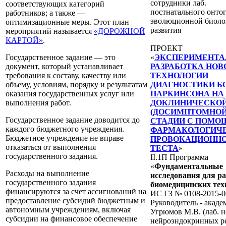
сотрудники лаб.
соответствующих категорий
постнатального онтог
работников; а также —
эволюционной биоло
оптимизационные меры. Этот план
развития
мероприятий называется
«ДОРОЖНОЙ
КАРТОЙ»
.
ПРОЕКТ
Государственное задание — это
«
ЭКСПЕРИМЕНТА
документ, который устанавливает
РАЗРАБОТКА НОВ
требования к составу, качеству или
ТЕХНОЛОГИИ
объему, условиям, порядку и результатам
ДИАГНОСТИКИ Б
оказания государственных услуг или
ПАРКИНСОНА НА
выполнения работ.
ДОКЛИНИЧЕСКО
(ДОСИМПТОМНОЙ
Государственное задание доводится до
СТАДИИ С ПОМ
каждого бюджетного учреждения.
ФАРМАКОЛОГИЧ
Бюджетное учреждение не вправе
ПРОВОКАЦИОНН
отказаться от выполнения
ТЕСТА
»
государственного задания.
II.1П Программа
«
Фундаментальные
Расходы на выполнение
исследования для р
государственного задания
биомедицинских тех
финансируются за счет ассигнований на
ИС ГЗ № 0108-2015-0
предоставление субсидий бюджетным и
Руководитель - акаде
автономным учреждениям, включая
Угрюмов М.В. (лаб. 
субсидии на финансовое обеспечение
нейроэндокринных р