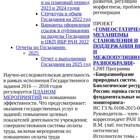
развития, регуляции
и на плановый период
морфогенеза, пробле
2023 и 2024 годов
регенерации
Структура и объем
Госзадания на 2022 год
ПРОЕКТ
Варианты оформления
«
ГОМЕОСТАТИЧЕ
ссылок в публикациях
МЕХАНИЗМЫ
на разделы Госзадания
СТАНОВЛЕНИЯ И
и ЦКП ИБР РАН 2022
ПОДДЕРЖАНИЯ В
Отчеты по Госзаданию
И
2025
МЕЖПОПУЛЯЦИО
Отчет о выполнении
РАЗНООБРАЗИЯ
»
Госзадания на 2025 год
I.29П Программа
«
Биоразнообразие
Научно-исследовательская деятельность
природных систем.
в рамках исполнения Государственного
Биологические ресу
задания 2016 — 2018 годов
России: оценка сост
регулируется
ПЛАНОМ
фундаментальные о
МЕРОПРИЯТИЙ
по повышению
мониторинга
»
эффективности. Что предусматривает:
ИС ГЗ № 0108-2015-0
оказания государственных услуг и
Руководитель – член-
заданий; повышение целевых
корреспондент РАН З
показателей деятельности учреждения;
В.М. (лаб. постнатал
совершенствования системы оплаты
онтогенеза)
труда, включая мероприятия по
Исполнители темы -
повышению оплаты труда