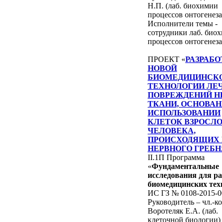
Н.П. (лаб. биохимии
процессов онтогенеза
Исполнители темы -
сотрудники лаб. био
процессов онтогенеза
ПРОЕКТ «
РАЗРАБ
НОВОЙ
БИОМЕДИЦИНСК
ТЕХНОЛОГИИ ЛЕ
ПОВРЕЖДЕНИЙ Н
ТКАНИ, ОСНОВАН
ИСПОЛЬЗОВАНИИ
КЛЕТОК ВЗРОСЛ
ЧЕЛОВЕКА,
ПРОИСХОДЯЩИХ 
НЕРВНОГО ГРЕБН
II.1П Программа
«
Фундаментальные
исследования для р
биомедицинских тех
ИС ГЗ № 0108-2015-0
Руководитель – чл.-к
Воротеляк Е.А. (лаб.
клеточной биологии)