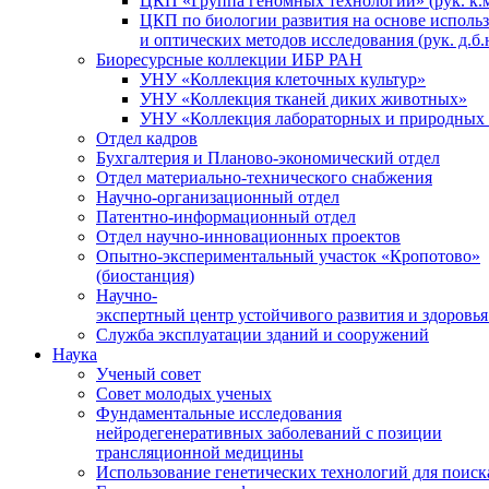
ЦКП «Группа геномных технологий» (рук. к.м
ЦКП по биологии развития на основе исполь
и оптических методов исследования (рук. д.б.
Биоресурсные коллекции ИБР РАН
УНУ «Коллекция клеточных культур»
УНУ «Коллекция тканей диких животных»
УНУ «Коллекция лабораторных и природных 
Отдел кадров
Бухгалтерия и Планово-экономический отдел
Отдел материально-технического снабжения
Научно-организационный отдел
Патентно-информационный отдел
Отдел научно-инновационных проектов
Опытно-экспериментальный участок «Кропотово»
(биостанция)
Научно-
экспертный центр устойчивого развития и здоровья
Служба эксплуатации зданий и сооружений
Наука
Ученый совет
Совет молодых ученых
Фундаментальные исследования
нейродегенеративных заболеваний с позиции
трансляционной медицины
Использование генетических технологий для поиск