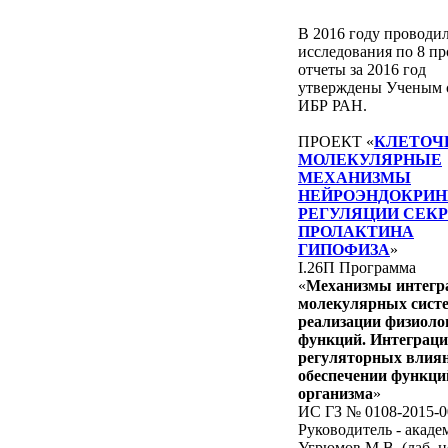
В 2016 году проводи
исследования по 8 пр
отчеты за 2016 год
утверждены Ученым 
ИБР РАН.
ПРОЕКТ «
КЛЕТОЧ
МОЛЕКУЛЯРНЫЕ
МЕХАНИЗМЫ
НЕЙРОЭНДОКРИ
РЕГУЛЯЦИИ СЕК
ПРОЛАКТИНА
ГИПОФИЗА
»
I.26П Программа
«
Механизмы интегр
молекулярных сист
реализации физиоло
функций. Интеграц
регуляторных влия
обеспечении функци
организма
»
ИС ГЗ № 0108-2015-0
Руководитель - акаде
Угрюмов М.В. (лаб. 