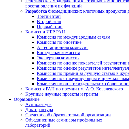
Генетическая модификация клеточных компонентов
восстановления их функций
Разработка биомедицинских клеточных продуктов 
Третий этап
Второй этап
Первый этап
Комиссии ИБР РАН
Комиссия по международным связям
Комиссия по биоэтике
Аттестационная комиссия
Конкурсная комиссия
Экспертная комиссия
Комиссия по оценке показателей результатив
Комиссия по оценке результатов интеллектуа
Комиссия по премии за лучшую статью в жур
Комиссия по стимулирующим и премиальным
Комиссия по оплате издательских сборов и 
Комиссия РАН по премии им. А.О. Ковалевского
Крупные научные проекты и гранты
Образование
Аспирантура
Докторантура
Сведения об образовательной организации
Объединенные семинары профильных
лабораторий