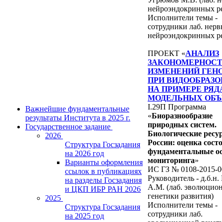
нейроэндокринных р
Исполнители темы -
сотрудники лаб. нер
нейроэндокринных р
ПРОЕКТ «
АНАЛИЗ
ЗАКОНОМЕРНОС
ИЗМЕНЕНИЙ ГЕН
ПРИ ВИДООБРАЗ
НА ПРИМЕРЕ РЯД
МОДЕЛЬНЫХ ОБЪ
I.29П Программа
Важнейшие фундаментальные
«
Биоразнообразие
результаты Института в 2025 г.
природных систем.
Государственное задание
Биологические ресу
2026
России: оценка сост
Структура Госзадания
фундаментальные о
на 2026 год
мониторинга
»
Варианты оформления
ИС ГЗ № 0108-2015-0
ссылок в публикациях
Руководитель - д.б.н.
на разделы Госзадания
А.М. (лаб. эволюцио
и ЦКП ИБР РАН 2026
генетики развития)
2025
Исполнители темы -
Структура Госзадания
сотрудники лаб.
на 2025 год