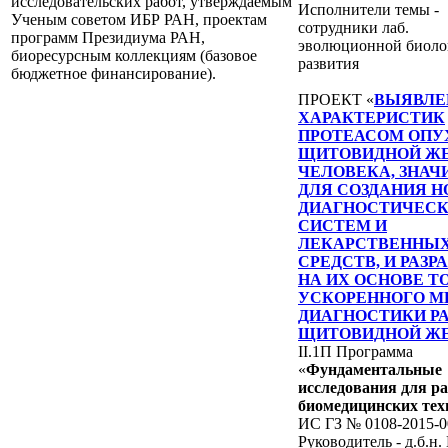
исследовательских работ, утверждаемым
Исполнители темы -
Ученым советом ИБР РАН, проектам
сотрудники лаб.
программ Президиума РАН,
эволюционной биоло
биоресурсным коллекциям (базовое
развития
бюджетное финансирование).
ПРОЕКТ «
ВЫЯВЛЕ
ХАРАКТЕРИСТИК
ПРОТЕАСОМ ОПУ
ЩИТОВИДНОЙ Ж
ЧЕЛОВЕКА, ЗНА
ДЛЯ СОЗДАНИЯ 
ДИАГНОСТИЧЕС
СИСТЕМ И
ЛЕКАРСТВЕННЫ
СРЕДСТВ, И РАЗР
НА ИХ ОСНОВЕ Т
УСКОРЕННОГО М
ДИАГНОСТИКИ Р
ЩИТОВИДНОЙ Ж
II.1П Программа
«
Фундаментальные
исследования для р
биомедицинских тех
ИС ГЗ № 0108-2015-0
Руководитель - д.б.н